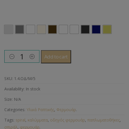
Χρώμα
Add to cart
SKU:
1.4.ΟΔ/Μ/5
Availability:
In stock
Size:
N/A
Categories:
Υλικά Ραπτικής
,
Φερμουάρ
.
Tags:
spiral
,
καλύμματα
,
οδηγός φερμουάρ
,
παπλωματοθήκες
,
σπιράλ
,
φερμουάρ
.