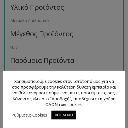
Υλικό Προϊόντος
Μέταλλο ή πλαστικό
Μέγεθος Προϊόντος
№ 5
Παρόμοια Προϊόντα
Μπορείτε να βρείτε πολλά παρόμοια προϊόντα της ίδιας
κατηγορίας στο ηλεκτρονικό μας κατάστημα
Χρησιμοποιούμε cookies στον ιστότοπό μας για να
σας προσφέρουμε την καλύτερη δυνατή εμπειρία και
ακολουθώντας τον σύνδεσμο
εδώ
.
να βελτιονόμαστε σύμφωνα με τις προτειμίσεις σας.
Κάνοντας κλικ στο "Αποδοχή", αποδέχεστε τη χρήση
Τρόποι Επικοινωνίας και
ΟΛΩΝ των cookies.
Απορίες
Ρυθμίσεις Cookies
ΑΠΟΔΟΧΗ
Για οποιαδήποτε απορία έχετε, θα χαρούμε πολύ να σας