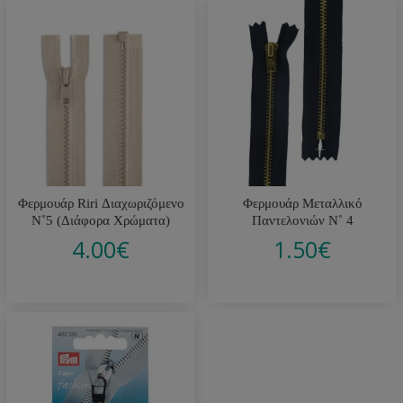
Φερμουάρ Riri Διαχωριζόμενο
Φερμουάρ Μεταλλικό
Ν˚5 (Διάφορα Χρώματα)
Παντελονιών Ν˚ 4
4.00
€
1.50
€