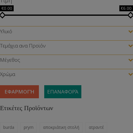
Τιμή
€0.00
€6.00
Υλικό
Τεμάχια ανα Προϊόν
Μέγεθος
Χρώμα
ΕΦΑΡΜΟΓΉ
ΕΠΑΝΑΦΟΡΆ
Ετικέτες Προϊόντων
burda
prym
αποκριάτικη στολή
ατραντέ