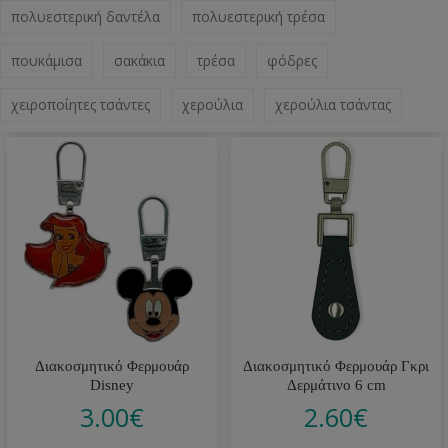
πολυεστερική δαντέλα
πολυεστερική τρέσα
πουκάμισα
σακάκια
τρέσα
φόδρες
χειροποίητες τσάντες
χερούλια
χερούλια τσάντας
Διακοσμητικό Φερμουάρ
Διακοσμητικό Φερμουάρ Γκρι
Disney
Δερμάτινο 6 cm
3.00
€
2.60
€