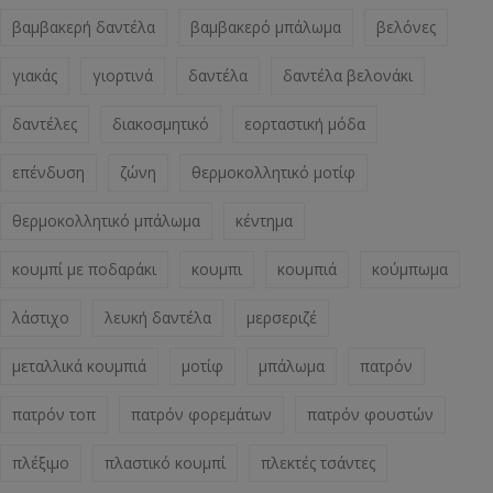
βαμβακερή δαντέλα
βαμβακερό μπάλωμα
βελόνες
γιακάς
γιορτινά
δαντέλα
δαντέλα βελονάκι
δαντέλες
διακοσμητικό
εορταστική μόδα
επένδυση
ζώνη
θερμοκολλητικό μοτίφ
θερμοκολλητικό μπάλωμα
κέντημα
κουμπί με ποδαράκι
κουμπι
κουμπιά
κούμπωμα
λάστιχο
λευκή δαντέλα
μερσεριζέ
μεταλλικά κουμπιά
μοτίφ
μπάλωμα
πατρόν
πατρόν τοπ
πατρόν φορεμάτων
πατρόν φουστών
πλέξιμο
πλαστικό κουμπί
πλεκτές τσάντες