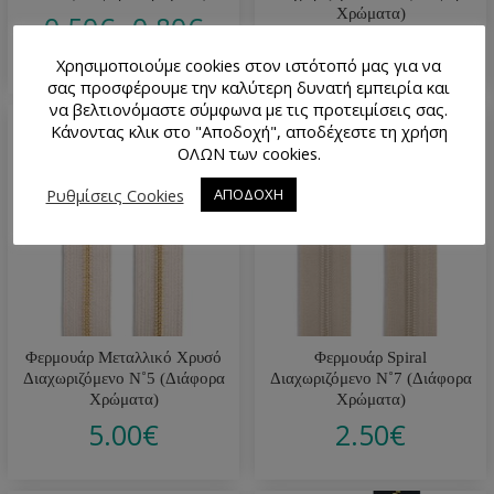
Χρώματα)
0.50
€
0.80
€
–
5.00
€
Χρησιμοποιούμε cookies στον ιστότοπό μας για να
σας προσφέρουμε την καλύτερη δυνατή εμπειρία και
να βελτιονόμαστε σύμφωνα με τις προτειμίσεις σας.
Κάνοντας κλικ στο "Αποδοχή", αποδέχεστε τη χρήση
ΟΛΩΝ των cookies.
Ρυθμίσεις Cookies
ΑΠΟΔΟΧΗ
Φερμουάρ Μεταλλικό Χρυσό
Φερμουάρ Spiral
Διαχωριζόμενο Ν˚5 (Διάφορα
Διαχωριζόμενο Ν˚7 (Διάφορα
Χρώματα)
Χρώματα)
5.00
€
2.50
€