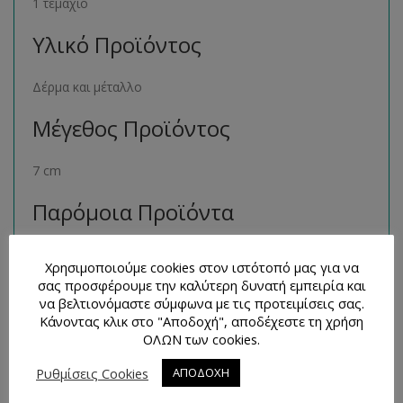
1 τεμάχιο
Υλικό Προϊόντος
Δέρμα και μέταλλο
Μέγεθος Προϊόντος
7 cm
Παρόμοια Προϊόντα
Μπορείτε να βρείτε πολλά παρόμοια προϊόντα της ίδιας
Χρησιμοποιούμε cookies στον ιστότοπό μας για να
κατηγορίας στο ηλεκτρονικό μας κατάστημα
σας προσφέρουμε την καλύτερη δυνατή εμπειρία και
ακολουθώντας τον σύνδεσμο
εδώ
.
να βελτιονόμαστε σύμφωνα με τις προτειμίσεις σας.
Κάνοντας κλικ στο "Αποδοχή", αποδέχεστε τη χρήση
Τρόποι Επικοινωνίας και
ΟΛΩΝ των cookies.
Απορίες
Ρυθμίσεις Cookies
ΑΠΟΔΟΧΗ