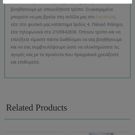
Για οποιαδήποτε απορία έχετε, θα χαρούμε πολύ να σας
βοηθήσουμε με οποιοδήποτε τρόπο. Συγκεκριμένα
μπορείτε να μας βρείτε στη σελίδα μας στο
Facebook
,
είτε στο φυσικό μας κατάστημα Ίριδος 4, Παλαιό Φάληρο,
είτε τηλεφωνικά στο 2109842836. Όποιον τρόπο και να
επιλέξετε είμαστε πάντα διαθέσιμοι να σας βοηθήσουμε
και να σας συμβουλέψουμε ώστε να ολοκληρώσετε τις
αγορές σας με τα προϊόντα που πραγματικά χρειάζεστε
και επιθυμείτε.
Related Products