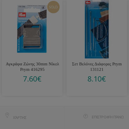
SOLD
Αγκράφα Ζώνης 30mm Νίκελ
Σετ Βελόνες Διάφορες Prym
Prym 416295
131121
7.60
€
8.10
€
ΕΠΙΣΤΡΟΦΉ ΠΆΝΩ
ΧΆΡΤΗΣ