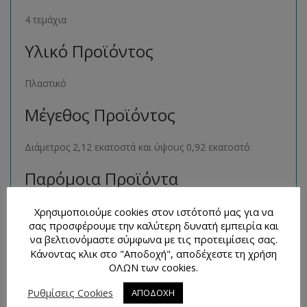
4 τεμάχια
Υλικό Προϊόντος
Πλαστικό
Μέγεθος Προϊόντος
Διάμετρος 2,12 εκατοστά και ύψους 0,92 εκατοστό
Παρόμοια Προϊόντα
Μπορείτε να βρείτε πολλά παρόμοια προϊόντα της ιδίας
Χρησιμοποιούμε cookies στον ιστότοπό μας για να
σας προσφέρουμε την καλύτερη δυνατή εμπειρία και
κατηγορίας στο ηλεκτρονικό μας κατάστημα
να βελτιονόμαστε σύμφωνα με τις προτειμίσεις σας.
ακολουθώντας τον σύνδεσμο
εδώ
.
Κάνοντας κλικ στο "Αποδοχή", αποδέχεστε τη χρήση
ΟΛΩΝ των cookies.
Τρόποι Επικοινωνίας και
Απορίες
Ρυθμίσεις Cookies
ΑΠΟΔΟΧΗ