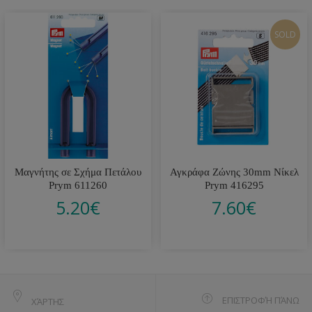
SOLD
Μαγνήτης σε Σχήμα Πετάλου
Αγκράφα Ζώνης 30mm Νίκελ
Prym 611260
Prym 416295
5.20
€
7.60
€
ΕΠΙΣΤΡΟΦΉ ΠΆΝΩ
ΧΆΡΤΗΣ