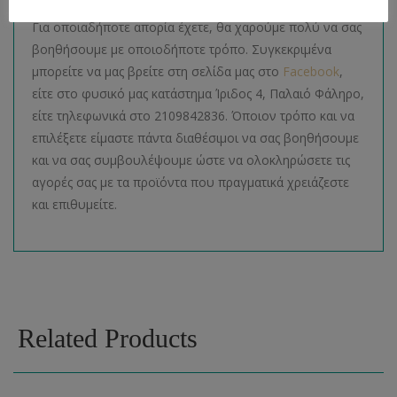
Για οποιαδήποτε απορία έχετε, θα χαρούμε πολύ να σας
βοηθήσουμε με οποιοδήποτε τρόπο. Συγκεκριμένα
μπορείτε να μας βρείτε στη σελίδα μας στο
Facebook
,
είτε στο φυσικό μας κατάστημα Ίριδος 4, Παλαιό Φάληρο,
είτε τηλεφωνικά στο 2109842836. Όποιον τρόπο και να
επιλέξετε είμαστε πάντα διαθέσιμοι να σας βοηθήσουμε
και να σας συμβουλέψουμε ώστε να ολοκληρώσετε τις
αγορές σας με τα προϊόντα που πραγματικά χρειάζεστε
και επιθυμείτε.
Related Products