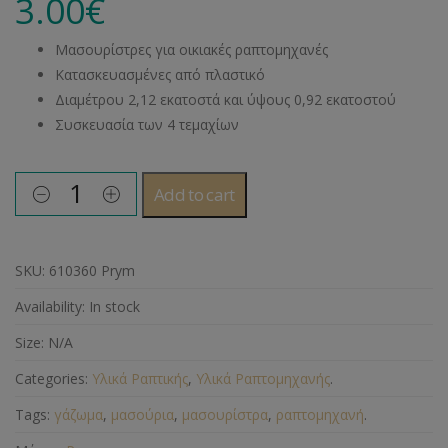
3.00
€
Μασουρίστρες για οικιακές ραπτομηχανές
Κατασκευασμένες από πλαστικό
Διαμέτρου 2,12 εκατοστά και ύψους 0,92 εκατοστού
Συσκευασία των 4 τεμαχίων
Add to cart
SKU:
610360 Prym
Availability:
In stock
Size:
N/A
Categories:
Υλικά Ραπτικής
,
Υλικά Ραπτομηχανής
.
Tags:
γάζωμα
,
μασούρια
,
μασουρίστρα
,
ραπτομηχανή
.