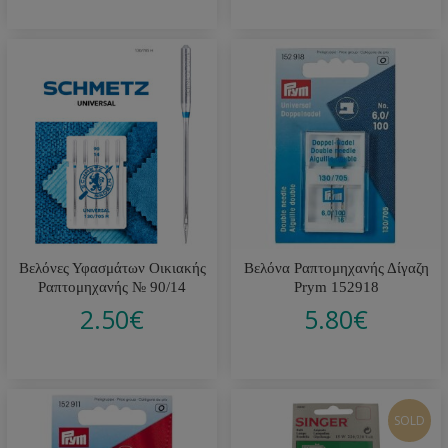
Βελόνες Υφασμάτων Οικιακής
Βελόνα Ραπτομηχανής Δίγαζη
Ραπτομηχανής № 90/14
Prym 152918
2.50
€
5.80
€
SOLD