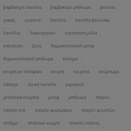
βαμβακερή δαντέλα
βαμβακερό μπάλωμα
βελόνες
γιακάς
γιορτινά
δαντέλα
δαντέλα βελονάκι
δαντέλες
διακοσμητικό
εορταστική μόδα
επένδυση
ζώνη
θερμοκολλητικό μοτίφ
θερμοκολλητικό μπάλωμα
κέντημα
κουμπί με ποδαράκι
κουμπι
κουμπιά
κούμπωμα
λάστιχο
λευκή δαντέλα
μερσεριζέ
μεταλλικά κουμπιά
μοτίφ
μπάλωμα
πατρόν
πατρόν τοπ
πατρόν φορεμάτων
πατρόν φουστών
πλέξιμο
πλαστικό κουμπί
πλεκτές τσάντες