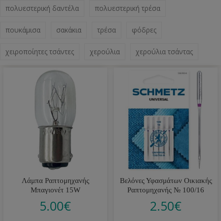
πολυεστερική δαντέλα
πολυεστερική τρέσα
πουκάμισα
σακάκια
τρέσα
φόδρες
χειροποίητες τσάντες
χερούλια
χερούλια τσάντας
Λάμπα Ραπτομηχανής
Βελόνες Υφασμάτων Οικιακής
Μπαγιονέτ 15W
Ραπτομηχανής № 100/16
5.00
€
2.50
€