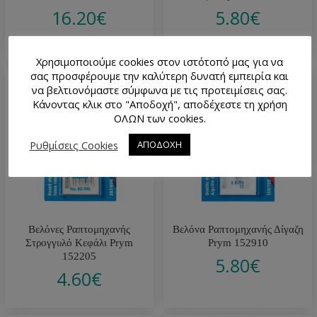
16.20
€
5.80
€
Χρησιμοποιούμε cookies στον ιστότοπό μας για να
σας προσφέρουμε την καλύτερη δυνατή εμπειρία και
να βελτιονόμαστε σύμφωνα με τις προτειμίσεις σας.
Κάνοντας κλικ στο "Αποδοχή", αποδέχεστε τη χρήση
ΟΛΩΝ των cookies.
Ρυθμίσεις Cookies
ΑΠΟΔΟΧΗ
Βελόνες Ραπτομηχανής
Βελόνα Ραπτομηχανής Δίγαζη
Στρογγυλό Κεφάλι Prym
Prym 152910
152205
5.80
€
4.60
€