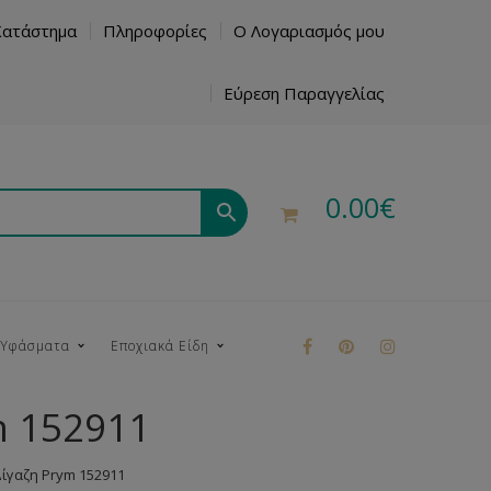
Κατάστημα
Πληροφορίες
Ο Λογαριασμός μου
Εύρεση Παραγγελίας
0.00
€
 Υφάσματα
Εποχιακά Είδη
m 152911
ρούκ
ίγαζη Prym 152911