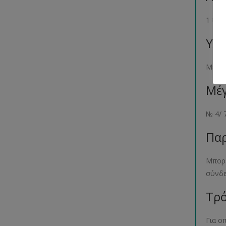
1 τεμ
Υλι
Μετα
Μέγ
№ 4/ 
Παρ
Μπορε
σύνδ
Τρό
Για ο