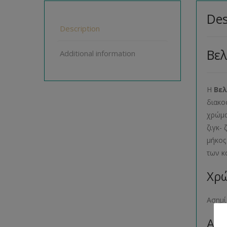
Des
Description
Βε
Additional information
Η
Βελ
διακο
χρώμα
ζιγκ-
μήκος
των κ
Χρώ
Ασημ
Αρι