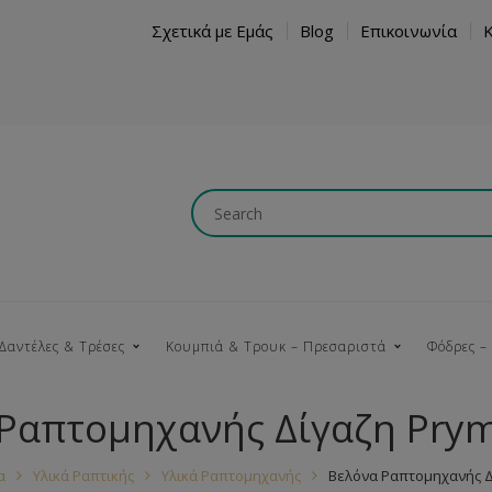
Σχετικά με Εμάς
Blog
Επικοινωνία
Δαντέλες & Τρέσες
Κουμπιά & Τρουκ – Πρεσαριστά
Φόδρες –
Ραπτομηχανής Δίγαζη Pry
Κουμπώματα
Βαμβακερές
Ξύλινα
Κρόσια
Νήματα
Τ
α
Υλικά Ραπτικής
Υλικά Ραπτομηχανής
Βελόνα Ραπτομηχανής Δ