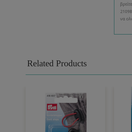
βρείτ
21098
να ολ
Related Products