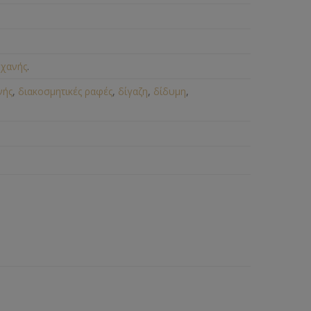
ηχανής
.
νής
,
διακοσμητικές ραφές
,
δίγαζη
,
δίδυμη
,