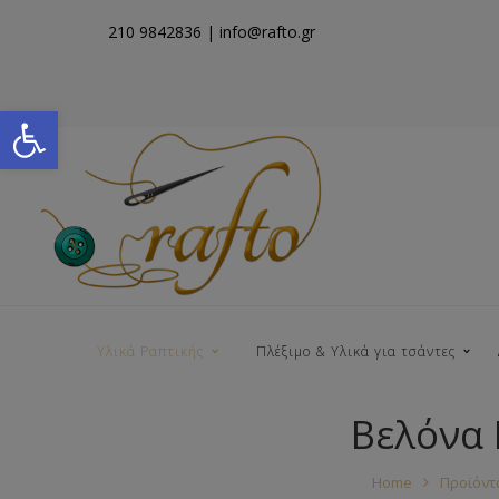
210 9842836
| info@rafto.gr
Open toolbar
Υλικά Ραπτικής
Πλέξιμο & Υλικά για τσάντες
Βελόνα 
Νήματα για Τσάντες
Home
Προϊόντ