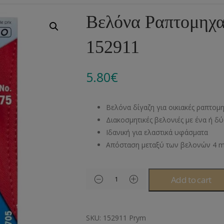
Αλυσίδες
Μπροντερί
Παιδικά
Πομ-Πομ
Βελόνες – Βελονάκ
Κο
Βελόνα Ραπτομηχα
Μεταλλικά Εξαρτήματα
Κιπούρ
Πουκαμίσου
Φυτίλια- Κορδόνια
Αξεσουάρ Πλεξίματ
Μ
152911
Διάφορα Υλικά
Πολυέστερ
Στρας
Διάφορες Τρέσες
Πρ
Ελαστικές
Μεταλλικά
Ν
5.80
€
Μοντγκόμερι
Α
Βελόνα δίγαζη για οικιακές ραπτομ
Άλλα Υλικά
Ντ
Διακοσμητικές βελονιές με ένα ή δ
Ιδανική για ελαστικά υφάσματα
Απόσταση μεταξύ των βελονών 4 
Add to cart
SKU:
152911 Prym