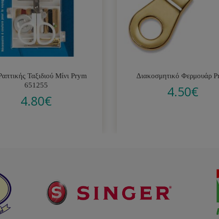
Ραπτικής Ταξιδιού Μίνι Prym
Διακοσμητικό Φερμουάρ P
651255
4.50
€
4.80
€