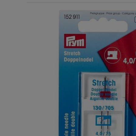
Χερούλια Τσάντας
Ιμάντες
Πλέγματα