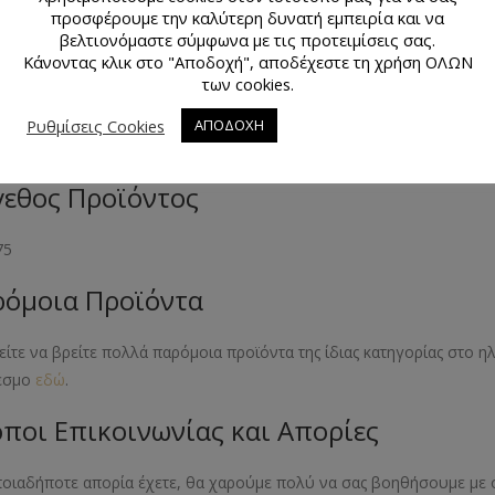
προσφέρουμε την καλύτερη δυνατή εμπειρία και να
βελτιονόμαστε σύμφωνα με τις προτειμίσεις σας.
άχιο
Κάνοντας κλικ στο "Αποδοχή", αποδέχεστε τη χρήση ΟΛΩΝ
των cookies.
κό Προϊόντος
Ρυθμίσεις Cookies
ΑΠΟΔΟΧΗ
λλικό
εθος Προϊόντος
75
όμοια Προϊόντα
ίτε να βρείτε πολλά παρόμοια προϊόντα της ίδιας κατηγορίας στο 
εσμο
εδώ
.
ποι Επικοινωνίας και Απορίες
ποιαδήποτε απορία έχετε, θα χαρούμε πολύ να σας βοηθήσουμε με 