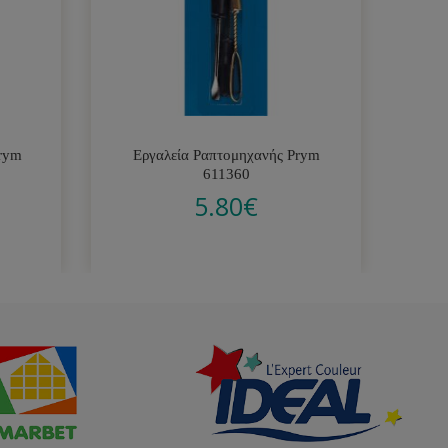
rym
Εργαλεία Ραπτομηχανής Prym
Μ
611360
5.80
€