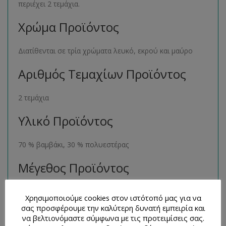
περιέχει 2 τεμάχια.
Χρώμα Προϊόντος
Διατίθενται σε τρία χρώματα λευκό, εκρού και μαύρο
Αριθμός Τεμαχίων Προϊόντος
2 τεμάχια
Υλικό Προϊόντος
70 % βαμβάκι, 30 % πολυεστέρας
Μέγεθος Προϊόντος
33 x 15 εκατοστά
Χρησιμοποιούμε cookies στον ιστότοπό μας για να
σας προσφέρουμε την καλύτερη δυνατή εμπειρία και
Παρόμοια Προϊόντα
να βελτιονόμαστε σύμφωνα με τις προτειμίσεις σας.