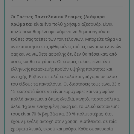
Οι
Τσέπες Παντελονιού Έτοιμες (Διάφορα
Χρώματα)
είναι ένα πολύ χρήσιμο αξεσουάρ. Είναι
πολύ συνηθισμένο φαινόμενο να δημιουργούνται
τρύπες στις τσέπες των παντελονιών. Μπορείτε τώρα να
αντικαταστήσετε τις φθαρμένες τσέπες των παντελονιών
σας και να νιώθετε ασφαλής ότι δεν θα πέσει κάτι από
αυτές και θα το χάσετε. Οι έτοιμες τσέπες είναι ένα
ελληνικής κατασκευής προϊόν υψηλής ποιότητας και
αντοχής. Ράβονται πολύ ευκολά και γρήγορα σε όλου
του είδους τα παντελόνια. Οι διαστάσεις τους είναι 33 x
15 εκατοστά ώστε να είναι ευρύχωρες και να χωράνε
πολλά αντικείμενα όπως κλειδιά, κινητό, πορτοφόλι και
άλλα. Έχουν ενισχυμένη ραφή και το υλικό κατασκευής
τους είναι 70 % βαμβάκι και 30 % πολυεστέρας, έτσι
έχουν μεγάλη αντοχή στην χρήση. Διατίθενται σε τρία
χρώματα λευκό, εκρού και μαύρο. Κάθε συσκευασία