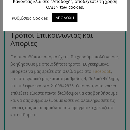
Κάνοντας κλικ στο "Αποδοχή", αποδέχεστε τη χρήση
ΟΛΩΝ των cookies.
Μπορείτε να βρείτε πολλά παρόμοια προϊόντα της ίδιας
κατηγορίας στο ηλεκτρονικό μας κατάστημα
Ρυθμίσεις Cookies
ΑΠΟΔΟΧΗ
ακολουθώντας τον σύνδεσμο
εδώ
.
Τρόποι Επικοινωνίας και
Απορίες
Για οποιαδήποτε απορία έχετε, θα χαρούμε πολύ να σας
βοηθήσουμε με οποιοδήποτε τρόπο. Συγκεκριμένα
μπορείτε να μας βρείτε στη σελίδα μας στο
Facebook
,
είτε στο φυσικό μας κατάστημα Ίριδος 4, Παλαιό Φάληρο,
είτε τηλεφωνικά στο 2109842836. Όποιον τρόπο και να
επιλέξετε είμαστε πάντα διαθέσιμοι να σας βοηθήσουμε
και να σας συμβουλέψουμε ώστε να ολοκληρώσετε τις
αγορές σας με τα προϊόντα που πραγματικά χρειάζεστε
και επιθυμείτε.