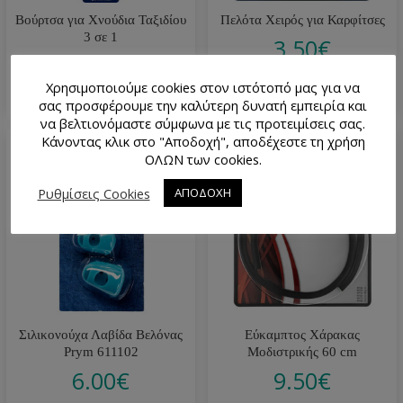
Βούρτσα για Χνούδια Ταξιδίου
Πελότα Χειρός για Καρφίτσες
3 σε 1
3.50
€
4.30
€
Χρησιμοποιούμε cookies στον ιστότοπό μας για να
σας προσφέρουμε την καλύτερη δυνατή εμπειρία και
να βελτιονόμαστε σύμφωνα με τις προτειμίσεις σας.
Κάνοντας κλικ στο "Αποδοχή", αποδέχεστε τη χρήση
ΟΛΩΝ των cookies.
Ρυθμίσεις Cookies
ΑΠΟΔΟΧΗ
Σιλικονούχα Λαβίδα Βελόνας
Εύκαμπτος Χάρακας
Prym 611102
Μοδιστρικής 60 cm
6.00
€
9.50
€