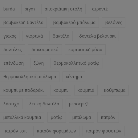
burda
prym
αποκριάτικη στολή
ατραντέ
βαμβακερή δαντέλα
βαμβακερό μπάλωμα
βελόνες
γιακάς
γιορτινά
δαντέλα
δαντέλα βελονάκι
δαντέλες
διακοσμητικό
εορταστική μόδα
επένδυση
ζώνη
θερμοκολλητικό μοτίφ
θερμοκολλητικό μπάλωμα
κέντημα
κουμπί με ποδαράκι
κουμπι
κουμπιά
κούμπωμα
λάστιχο
λευκή δαντέλα
μερσεριζέ
μεταλλικά κουμπιά
μοτίφ
μπάλωμα
πατρόν
πατρόν τοπ
πατρόν φορεμάτων
πατρόν φουστών