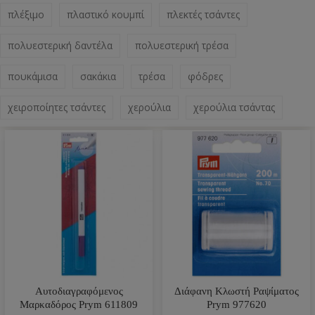
πλέξιμο
πλαστικό κουμπί
πλεκτές τσάντες
πολυεστερική δαντέλα
πολυεστερική τρέσα
πουκάμισα
σακάκια
τρέσα
φόδρες
χειροποίητες τσάντες
χερούλια
χερούλια τσάντας
Αυτοδιαγραφόμενος
Διάφανη Κλωστή Ραψίματος
Μαρκαδόρος Prym 611809
Prym 977620