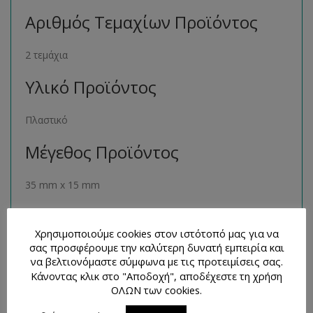
Αριθμός Τεμαχίων Προϊόντος
2 τεμάχια
Υλικό Προϊόντος
Πλαστικό
Μέγεθος Προϊόντος
35 mm x 15 mm
Παρόμοια Προϊόντα
Χρησιμοποιούμε cookies στον ιστότοπό μας για να
σας προσφέρουμε την καλύτερη δυνατή εμπειρία και
Μπορείτε να βρείτε πολλά παρόμοια προϊόντα της ιδίας
να βελτιονόμαστε σύμφωνα με τις προτειμίσεις σας.
κατηγορίας στο ηλεκτρονικό μας κατάστημα
Κάνοντας κλικ στο "Αποδοχή", αποδέχεστε τη χρήση
ακολουθώντας τον σύνδεσμο
εδώ
.
ΟΛΩΝ των cookies.