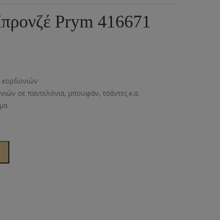
ια
υμπιά Τζίν
προνζέ Prym 416671
ος
πουντούζια
ιτσίνια
τυτά Κουμπιά
η κορδονιών
γκράφες
ιών σε παντελόνια, μπουφάν, τσάντες κ.α.
ημα
υτές Ζώνες