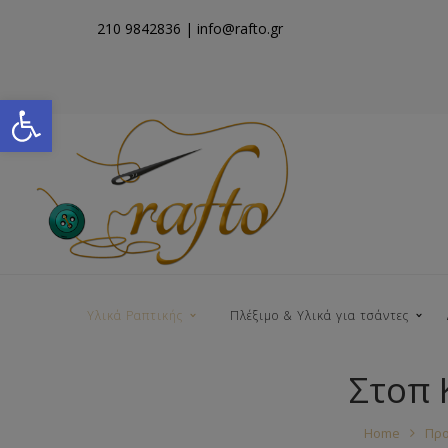
210 9842836
| info@rafto.gr
Open toolbar
Υλικά Ραπτικής
Πλέξιμο & Υλικά για τσάντες
Στοπ 
Νήματα για Τσάντες
Home
Προ