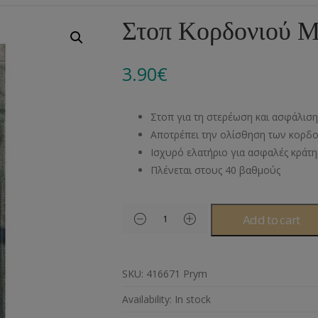
Αλυσίδες
Μπροντερί
Παιδικά
Πομ-Πομ
Βελόνες – Βελονάκ
Κο
Στοπ Κορδονιού Μ
Μεταλλικά Εξαρτήματα
Κιπούρ
Πουκαμίσου
Φυτίλια- Κορδόνια
Αξεσουάρ Πλεξίματ
Μ
3.90
€
Διάφορα Υλικά
Πολυέστερ
Στρας
Διάφορες Τρέσες
Πρ
Ελαστικές
Μεταλλικά
Ν
Στοπ για τη στερέωση και ασφάλισ
Μοντγκόμερι
Α
Αποτρέπει την ολίσθηση των κορδον
Ισχυρό ελατήριο για ασφαλές κράτ
Άλλα Υλικά
Ντ
Πλένεται στους 40 βαθμούς
Add to cart
SKU:
416671 Prym
Availability:
In stock