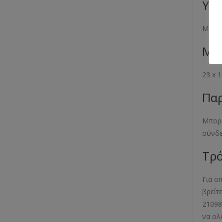
Υλι
Μετα
Μέγ
23 x
Παρ
Μπορε
σύνδ
Τρό
Για ο
βρείτ
21098
να ολ