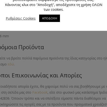
κό Προϊόντος
Κάνοντας κλικ στο "Αποδοχή", αποδέχεστε τη χρήση ΟΛΩΝ
των cookies.
λλικό
Ρυθμίσεις Cookies
ΑΠΟΔΟΧΗ
εθος Προϊόντος
 16 mm
όμοια Προϊόντα
ίτε να βρείτε πολλά παρόμοια προϊόντα της ίδιας κατηγορίας στο 
εσμο
εδώ
.
ποι Επικοινωνίας και Απορίες
ποιαδήποτε απορία έχετε, θα χαρούμε πολύ να σας βοηθήσουμε με 
ε στη σελίδα μας στο
Facebook
, είτε στο φυσικό μας κατάστημα Ίριδ
42836. Όποιον τρόπο και να επιλέξετε είμαστε πάντα διαθέσιμοι 
οκληρώσετε τις αγορές σας με τα προϊόντα που πραγματικά χρειάζεστ