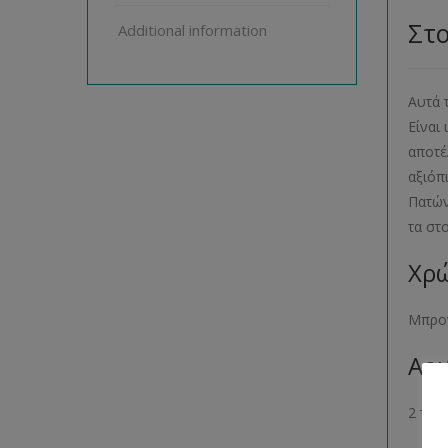
Στ
Additional information
Αυτά 
Είναι
αποτέ
αξιόπ
Πατών
τα στ
Χρώ
Μπρο
Αρι
2 τεμ