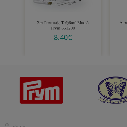
Σετ Ραπτικής Ταξιδιού Μικρό
Δια
Prym 651200
8.40
€