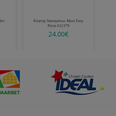
άτι
Κόφτης Υφασμάτων Maxi Easy
Σετ
Prym 611379
24.00
€