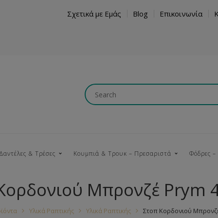
Σχετικά με Εμάς
Blog
Επικοινωνία
Δαντέλες & Τρέσες
Κουμπιά & Τρουκ – Πρεσαριστά
Φόδρες –
Κορδονιού Μπρονζέ Prym 
Κουμπώματα
Βαμβακερές
Ξύλινα
Κρόσια
Νήματα
Τ
ϊόντα
Υλικά Ραπτικής
Υλικά Ραπτικής
Στοπ Κορδονιού Μπρονζέ