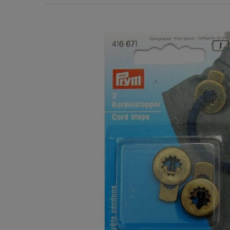
Χερούλια Τσάντας
Ιμάντες
Πλέγματα