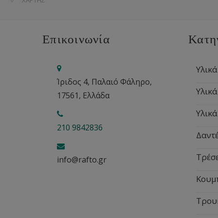
ΧΆΡΤΗΣ
Επικοινωνία
Κατη
Υλικά
Ίριδος 4, Παλαιό Φάληρο,
Υλικά
17561, Ελλάδα
Υλικά
210 9842836
Δαντέ
Τρέσ
info@rafto.gr
Κουμ
Τρου