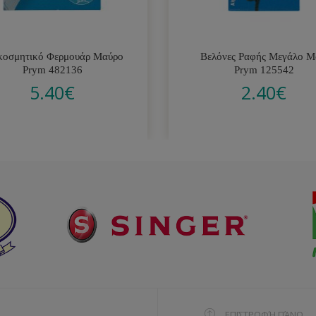
κοσμητικό Φερμουάρ Μαύρο
Βελόνες Ραφής Μεγάλο Μ
Prym 482136
Prym 125542
5.40
€
2.40
€
ΕΠΙΣΤΡΟΦΉ ΠΆΝΩ