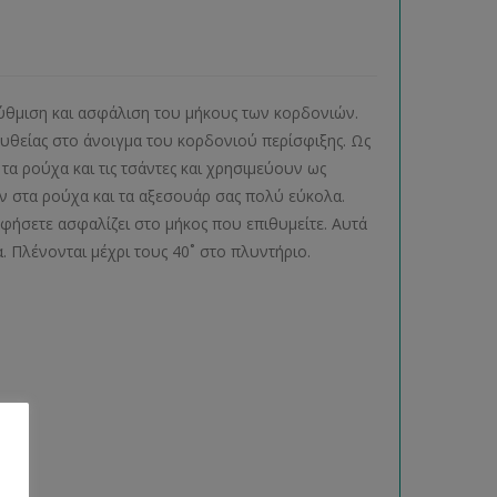
ρύθμιση και ασφάλιση του μήκους των κορδονιών.
ευθείας στο άνοιγμα του κορδονιού περίσφιξης. Ως
τα ρούχα και τις τσάντες και χρησιμεύουν ως
ν στα ρούχα και τα αξεσουάρ σας πολύ εύκολα.
φήσετε ασφαλίζει στο μήκος που επιθυμείτε. Αυτά
. Πλένονται μέχρι τους 40˚ στο πλυντήριο.