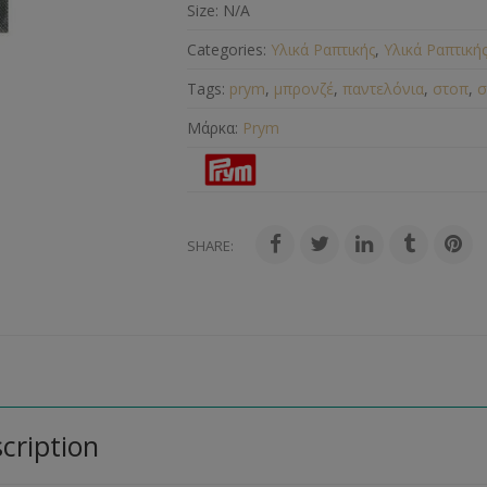
Size:
N/A
Categories:
Υλικά Ραπτικής
,
Υλικά Ραπτική
Tags:
prym
,
μπρονζέ
,
παντελόνια
,
στοπ
,
σ
Μάρκα:
Prym
SHARE:
cription