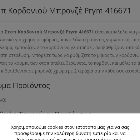
οπ Κορδονιού Μπρονζέ Prym 416671
τα
Στοπ Κορδονιού Μπρονζέ Prym 416671
είναι κατάλληλα για 
 ιδανικά για χρήση σε φόρμες, παντελόνια ή τσάντες γυμναστικής απ
λεσμα, εμποδίζουν το κορδόνι να γλιστρήσει, αναβαθμίζουν οπτικά 
ιστη στερέωση. Μπορείτε τώρα να ρυθμίζετε το μήκος των κορδονιώ
τας το κουμπί των στοπ απελευθερώνεται το κορδόνι και μόλις το α
οπ διατίθενται σε μπρονζέ χρώμα με 2 τεμάχια στην κάθε συσκευασία
μα Προϊόντος
νζέ
θμός Τεμαχίων Προϊόντος
Χρησιμοποιούμε cookies στον ιστότοπό μας για να σας
άχια
προσφέρουμε την καλύτερη δυνατή εμπειρία και να
βελτιονόμαστε σύμφωνα με τις προτειμίσεις σας.