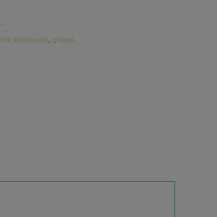
ς
.
τοπ κορδονιού
,
φόρμα
.