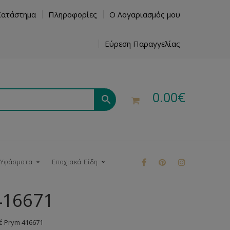
Κατάστημα
Πληροφορίες
Ο Λογαριασμός μου
Εύρεση Παραγγελίας
0.00
€
 Υφάσματα
Εποχιακά Είδη
416671
ρούκ
 Prym 416671