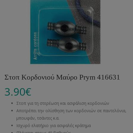
Στοπ Κορδονιού Μαύρο Prym 416631
3.90
€
Στοπ για τη στερέωση και ασφάλιση κορδονιών
Αποτρέπει την ολίσθηση των κορδονιών σε παντελόνια,
μπουφάν, τσάντες κ.α.
Ισχυρό ελατήριο για ασφαλές κράτημα
Πλένεται στους 40 βαθμούς