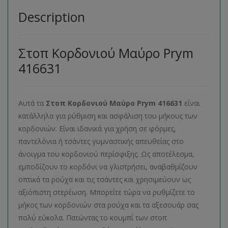
Description
Στοπ Κορδονιού Μαύρο Prym
416631
Αυτά τα
Στοπ Κορδονιού Μαύρο Prym 416631
είναι
κατάλληλα για ρύθμιση και ασφάλιση του μήκους των
κορδονιών. Είναι ιδανικά για χρήση σε φόρμες,
παντελόνια ή τσάντες γυμναστικής απευθείας στο
άνοιγμα του κορδονιού περίσφιξης. Ως αποτέλεσμα,
εμποδίζουν το κορδόνι να γλιστρήσει, αναβαθμίζουν
οπτικά τα ρούχα και τις τσάντες και χρησιμεύουν ως
αξιόπιστη στερέωση. Μπορείτε τώρα να ρυθμίζετε το
μήκος των κορδονιών στα ρούχα και τα αξεσουάρ σας
πολύ εύκολα. Πατώντας το κουμπί των στοπ