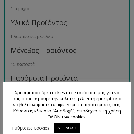
1 τεμάχιο
Υλικό Προϊόντος
Πλαστικό και μέταλλο
Μέγεθος Προϊόντος
15 εκατοστά
Παρόμοια Προϊόντα
Μπορείτε να βρείτε πολλά παρόμοια προϊόντα της ίδιας
Χρησιμοποιούμε cookies στον ιστότοπό μας για να
σας προσφέρουμε την καλύτερη δυνατή εμπειρία και
κατηγορίας στο ηλεκτρονικό μας κατάστημα
να βελτιονόμαστε σύμφωνα με τις προτειμίσεις σας.
ακολουθώντας τον σύνδεσμο
εδώ
.
Κάνοντας κλικ στο "Αποδοχή", αποδέχεστε τη χρήση
ΟΛΩΝ των cookies.
Τρόποι Επικοινωνίας και
Απορίες
Ρυθμίσεις Cookies
ΑΠΟΔΟΧΗ