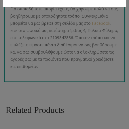
Για οποιαδήποτε απορία έχετε, θα χαρούμε πολύ να σας
βοηθήσουμε με οποιοδήποτε τρόπο. Συγκεκριμένα
μπορείτε να μας βρείτε στη σελίδα μας στο
Facebook
,
είτε στο φυσικό μας κατάστημα Ίριδος 4, Παλαιό Φάληρο,
είτε τηλεφωνικά στο 2109842836. Όποιον τρόπο και να
επιλέξετε είμαστε πάντα διαθέσιμοι να σας βοηθήσουμε
και να σας συμβουλέψουμε ώστε να ολοκληρώσετε τις
αγορές σας με τα προϊόντα που πραγματικά χρειάζεστε
και επιθυμείτε.
Related Products