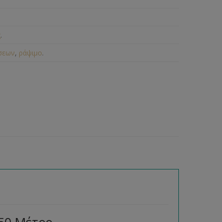
ς
.
σεων
,
ράψιμο
.