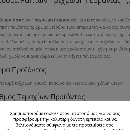
ζούρα Ραπτών Τρίχρωμη Γερμανίας 1,
ούρα Ραπτών Τρίχρωμη Γερμανίας 1,50 Μέτρο
είναι το κατεξ
ετικής ποιότητας τρίχρωμη μεζούρα είναι απαραίτητη για να σας συντ
ίναι 1,5 μέτρο και από την μια πλευρά κάθε 10 εκατοστά αλλάζει χρώ
νο. Η άλλη πλευρά της είναι όλη σε κίτρινο χρώμα. Η μεζούρα σας δ
ίναι σε σταθερά σημεία (όπως η μέση ενός ατόμου), χάρη στην ιδιότητ
ολό, χωρίς να πιάνει χώρο και να την έχετε πάντα μαζί σας.
μα Προϊόντος
 πλευρά τρίχρωμη (λευκό, πράσινο και κόκκινο) και η άλλη κίτρινη
θμός Τεμαχίων Προϊόντος
άχιο
Χρησιμοποιούμε cookies στον ιστότοπό μας για να σας
προσφέρουμε την καλύτερη δυνατή εμπειρία και να
κό Προϊόντος
βελτιονόμαστε σύμφωνα με τις προτειμίσεις σας.