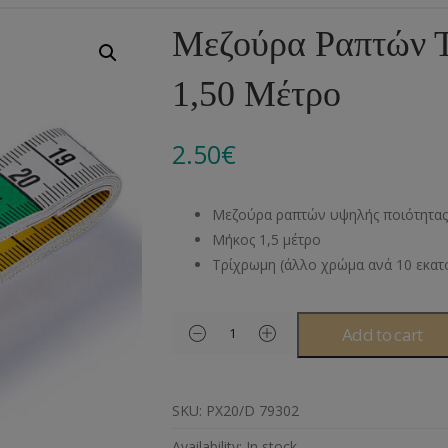
Αλυσίδες
Μπροντερί
Παιδικά
Πομ-Πομ
Βελόνες – Βελονάκ
Κο
Μεζούρα Ραπτών Τ
Μεταλλικά Εξαρτήματα
Κιπούρ
Πουκαμίσου
Φυτίλια- Κορδόνια
Αξεσουάρ Πλεξίματ
Μ
1,50 Μέτρο
Διάφορα Υλικά
Πολυέστερ
Στρας
Διάφορες Τρέσες
Πρ
Ελαστικές
Μεταλλικά
Ν
2.50
€
Μοντγκόμερι
Α
Μεζούρα ραπτών υψηλής ποιότητα
Άλλα Υλικά
Ντ
Μήκος 1,5 μέτρο
Τρίχρωμη (άλλο χρώμα ανά 10 εκα
Add to cart
SKU:
ΡΧ20/D 79302
Availability:
In stock