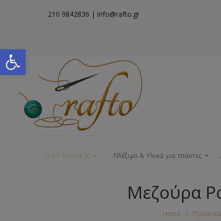
210 9842836
| info@rafto.gr
Open toolbar
Υλικά Ραπτικής
Πλέξιμο & Υλικά για τσάντες
Μεζούρα Ρα
Νήματα για Τσάντες
Home
Προϊόντ