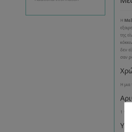
Με
Η
Μεζ
εξαιρ
της ε
κόκκι
δεν ε
σαν ρ
Χρώ
Η μια
Αρι
1 τεμ
Υλι