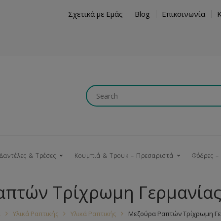
Σχετικά με Εμάς
Blog
Επικοινωνία
Δαντέλες & Τρέσες
Κουμπιά & Τρουκ – Πρεσαριστά
Φόδρες –
πτών Τρίχρωμη Γερμανίας
Κουμπώματα
Βαμβακερές
Ξύλινα
Κρόσια
Νήματα
Τ
α
Υλικά Ραπτικής
Υλικά Ραπτικής
Μεζούρα Ραπτών Τρίχρωμη Γερ