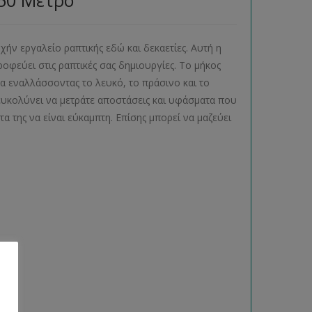
50 Μέτρο
οχήν εργαλείο ραπτικής εδώ και δεκαετίες. Αυτή η
ροφεύει στις ραπτικές σας δημιουργίες. Το μήκος
μα εναλλάσσοντας το λευκό, το πράσινο και το
ιευκολύνει να μετράτε αποστάσεις και υφάσματα που
α της να είναι εύκαμπτη. Επίσης μπορεί να μαζεύει