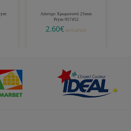
rym
Λάστιχο Χρωματιστό 25mm
Βε
Prym 957452
2.60
€
ανά μέτρο