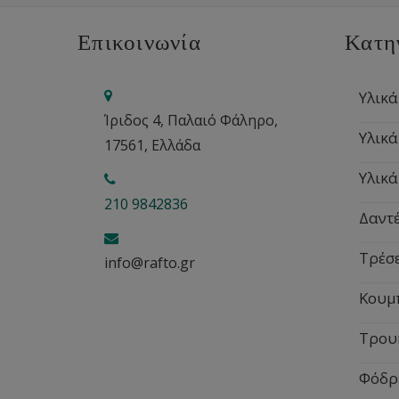
Επικοινωνία
Κατη
Υλικά
Ίριδος 4, Παλαιό Φάληρο,
Υλικά
17561, Ελλάδα
Υλικά
210 9842836
Δαντέ
Τρέσ
info@rafto.gr
Κουμ
Τρου
Φόδρ