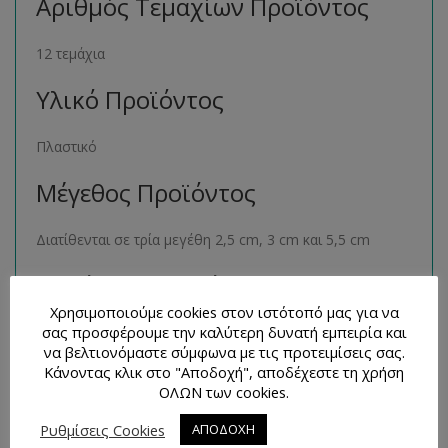
Αριθμός Τεμαχίων Προϊόντος
12 τεμάχια
Υλικό Προϊόντος
Πλαστικό
Μέγεθος Προϊόντος
Διατίθενται σε τρία μεγέθη 2,5 cm, 3 cm και 5,5 cm
Παρόμοια Προϊόντα
Χρησιμοποιούμε cookies στον ιστότοπό μας για να
σας προσφέρουμε την καλύτερη δυνατή εμπειρία και
Μπορείτε να βρείτε πολλά παρόμοια προϊόντα της ίδιας
να βελτιονόμαστε σύμφωνα με τις προτειμίσεις σας.
κατηγορίας στο ηλεκτρονικό μας κατάστημα
Κάνοντας κλικ στο "Αποδοχή", αποδέχεστε τη χρήση
ακολουθώντας τον σύνδεσμο
εδώ
.
ΟΛΩΝ των cookies.
Τρόποι Επικοινωνίας και
Ρυθμίσεις Cookies
ΑΠΟΔΟΧΗ