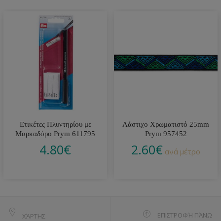
Ετικέτες Πλυντηρίου με
Λάστιχο Χρωματιστό 25mm
Μαρκαδόρο Prym 611795
Prym 957452
4.80
€
2.60
€
ανά μέτρο
ΕΠΙΣΤΡΟΦΉ ΠΆΝΩ
ΧΆΡΤΗΣ