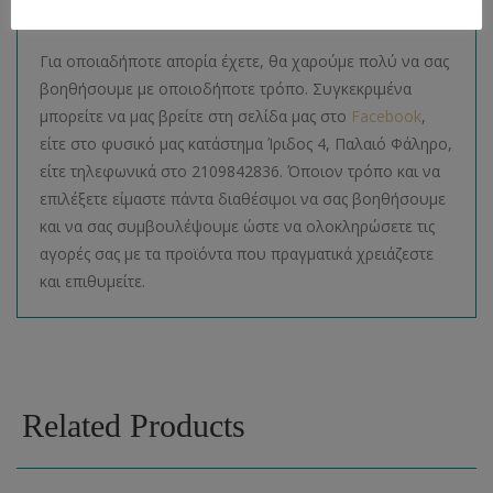
Απορίες
Για οποιαδήποτε απορία έχετε, θα χαρούμε πολύ να σας
βοηθήσουμε με οποιοδήποτε τρόπο. Συγκεκριμένα
μπορείτε να μας βρείτε στη σελίδα μας στο
Facebook
,
είτε στο φυσικό μας κατάστημα Ίριδος 4, Παλαιό Φάληρο,
είτε τηλεφωνικά στο 2109842836. Όποιον τρόπο και να
επιλέξετε είμαστε πάντα διαθέσιμοι να σας βοηθήσουμε
και να σας συμβουλέψουμε ώστε να ολοκληρώσετε τις
αγορές σας με τα προϊόντα που πραγματικά χρειάζεστε
και επιθυμείτε.
Related Products