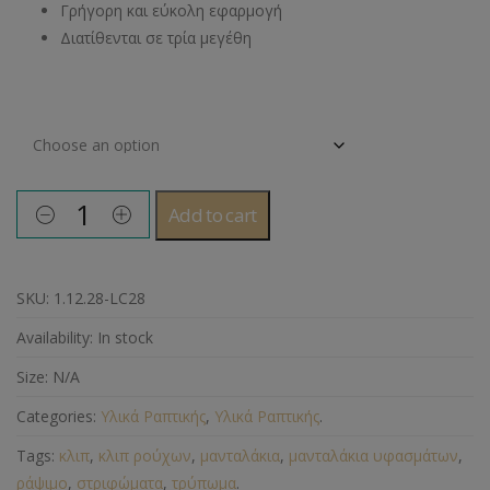
Γρήγορη και εύκολη εφαρμογή
Διατίθενται σε τρία μεγέθη
Μέγεθος
Add to cart
SKU:
1.12.28-LC28
Availability:
In stock
Size:
N/A
Categories:
Υλικά Ραπτικής
,
Υλικά Ραπτικής
.
Tags:
κλιπ
,
κλιπ ρούχων
,
μανταλάκια
,
μανταλάκια υφασμάτων
,
ράψιμο
,
στριφώματα
,
τρύπωμα
.