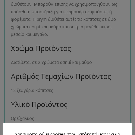
διαθέτουν. Μπορούν επίσης να χρησιμοποιηθούν ως
πρόσθετη υποστήριξη για φερμουάρ σε φούστες ή
φορέματα. Η prym διαθέτει αυτές τις κόπιτσες σε δύο
χρώματα ασημί και μαύρο και σε τρία μεγέθη μικρό,
μεσαίο και μεγάλο.
Χρώμα Προϊόντος
Διατίθεται σε 2 χρώματα ασημί και μαύρο
Αριθμός Τεμαχίων Προϊόντος
12 ζευγάρια κόπιτσες
Υλικό Προϊόντος
Ορείχαλκος
Μέγεθος Προϊόντος
Χρησιμοποιούμε cookies στον ιστότοπό μας για να