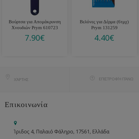
Βούρτσα για Απομάκρυνση
Βελόνες για Δέρμα (6τμχ)
Χνουδιών Prym 610723
Prym 131259
7.90
€
4.40
€
ΕΠΙΣΤΡΟΦΉ ΠΆΝΩ
ΧΆΡΤΗΣ
Επικοινωνία
Ίριδος 4, Παλαιό Φάληρο, 17561, Ελλάδα