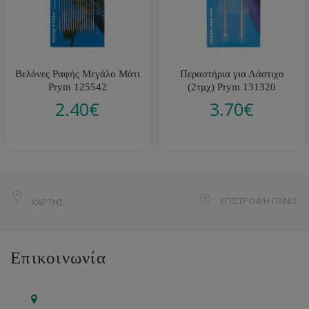
Βελόνες Ραφής Μεγάλο Μάτι
Περαστήρια για Λάστιχο
Prym 125542
(2τμχ) Prym 131320
2.40
€
3.70
€
ΕΠΙΣΤΡΟΦΉ ΠΆΝΩ
ΧΆΡΤΗΣ
Επικοινωνία