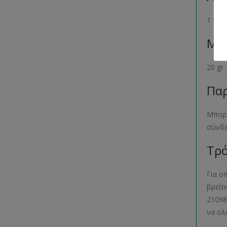
1 τεμ
Μέγ
20 gr
Παρ
Μπορε
σύνδ
Τρό
Για ο
βρείτ
21098
να ολ