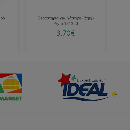
κρό
Περαστήρια για Λάστιχο (2τμχ)
Δι
Prym 131320
3.70
€