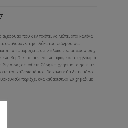
7
ο αξεσουάρ που δεν πρέπει να λείπει από κανένα
 και αφαλατώνει την πλάκα του σίδερου σας
αριστικό εφαρμόζεται στην πλάκα του σίδερου σας,
τε ένα βαμβακερό πανί για να αφαιρέσετε τη βρωμιά
 σίδερο σας σε κάθετη θέση και χρησιμοποιήστε την
 Μετά τον καθαρισμό που θα κάνετε θα δείτε πόσο
σκευασία περιέχει ένα καθαριστικό 20 gr μαζί με