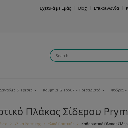
Σχετικά με Εμάς
Blog
Επικοινωνία
Δαντέλες & Τρέσες
Κουμπιά & Τρουκ – Πρεσαριστά
Φόδρες –
στικό Πλάκας Σίδερου Prym
Κουμπώματα
Βαμβακερές
Ξύλινα
Κρόσια
Νήματα
Τ
όντα
Υλικά Ραπτικής
Υλικά Ραπτικής
Καθαριστικό Πλάκας Σίδερ