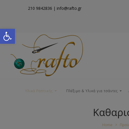
210 9842836
| info@rafto.gr
Open toolbar
Υλικά Ραπτικής
Πλέξιμο & Υλικά για τσάντες
Καθαρι
Νήματα για Τσάντες
Home
Προϊ