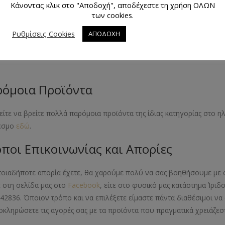
Κάνοντας κλικ στο "Αποδοχή", αποδέχεστε τη χρήση ΟΛΩΝ
των cookies.
άχιο
Ρυθμίσεις Cookies
ΑΠΟΔΟΧΗ
εθος Προϊόντος
όμοια Προϊόντα
ίτε να βρείτε πολλά παρόμοια προϊόντα της ίδιας κατηγορίας στο 
εσμο
εδώ
.
ποι Επικοινωνίας και Απορίες
ποιαδήποτε απορία έχετε, θα χαρούμε πολύ να σας βοηθήσουμε με 
ε στη σελίδα μας στο
Facebook
, είτε στο φυσικό μας κατάστημα Ίριδ
42836. Όποιον τρόπο και να επιλέξετε είμαστε πάντα διαθέσιμοι 
οκληρώσετε τις αγορές σας με τα προϊόντα που πραγματικά χρειάζεστ