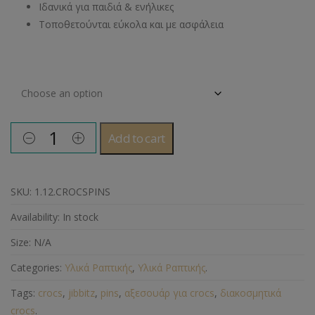
Ιδανικά για παιδιά & ενήλικες
Τοποθετούνται εύκολα και με ασφάλεια
Διακοσμητικό Crocs
Add to cart
SKU:
1.12.CROCSPINS
Availability:
In stock
Size:
N/A
Categories:
Υλικά Ραπτικής
,
Υλικά Ραπτικής
.
Tags:
crocs
,
jibbitz
,
pins
,
αξεσουάρ για crocs
,
διακοσμητικά
crocs
.