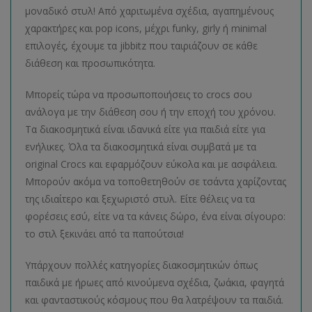
μοναδικό στυλ! Από χαριτωμένα σχέδια, αγαπημένους
χαρακτήρες και pop icons, μέχρι funky, girly ή minimal
επιλογές, έχουμε τα jibbitz που ταιριάζουν σε κάθε
διάθεση και προσωπικότητα.
Μπορείς τώρα να προσωποποιήσεις το crocs σου
ανάλογα με την διάθεση σου ή την εποχή του χρόνου.
Τα διακοσμητικά είναι ιδανικά είτε για παιδιά είτε για
ενήλικες. Όλα τα διακοσμητικά είναι συμβατά με τα
original Crocs και εφαρμόζουν εύκολα και με ασφάλεια.
Μπορούν ακόμα να τοποθετηθούν σε τσάντα χαρίζοντας
της ιδιαίτερο και ξεχωριστό στυλ. Είτε θέλεις να τα
φορέσεις εσύ, είτε να τα κάνεις δώρο, ένα είναι σίγουρο:
το στιλ ξεκινάει από τα παπούτσια!
Υπάρχουν πολλές κατηγορίες διακοσμητικών όπως
παιδικά με ήρωες από κινούμενα σχέδια, ζωάκια, φαγητά
και φανταστικούς κόσμους που θα λατρέψουν τα παιδιά.