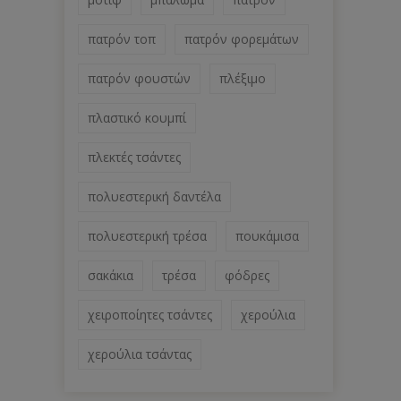
πατρόν τοπ
πατρόν φορεμάτων
πατρόν φουστών
πλέξιμο
πλαστικό κουμπί
πλεκτές τσάντες
πολυεστερική δαντέλα
πολυεστερική τρέσα
πουκάμισα
σακάκια
τρέσα
φόδρες
χειροποίητες τσάντες
χερούλια
χερούλια τσάντας