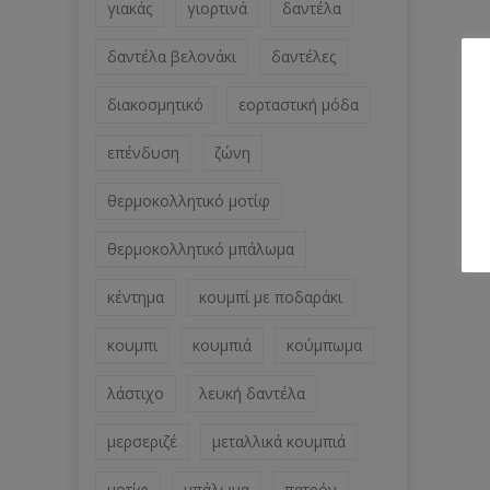
γιακάς
γιορτινά
δαντέλα
δαντέλα βελονάκι
δαντέλες
διακοσμητικό
εορταστική μόδα
επένδυση
ζώνη
θερμοκολλητικό μοτίφ
θερμοκολλητικό μπάλωμα
κέντημα
κουμπί με ποδαράκι
κουμπι
κουμπιά
κούμπωμα
λάστιχο
λευκή δαντέλα
μερσεριζέ
μεταλλικά κουμπιά
μοτίφ
μπάλωμα
πατρόν