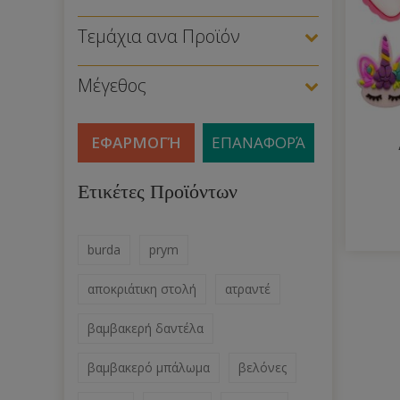
Τεμάχια ανα Προϊόν
Μέγεθος
ΕΦΑΡΜΟΓΉ
ΕΠΑΝΑΦΟΡΆ
Ετικέτες Προϊόντων
burda
prym
αποκριάτικη στολή
ατραντέ
βαμβακερή δαντέλα
βαμβακερό μπάλωμα
βελόνες