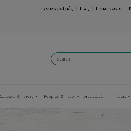
Σχετικά με Εμάς
Blog
Επικοινωνία
Δαντέλες & Τρέσες
Κουμπιά & Τρουκ – Πρεσαριστά
Φόδρες –
Κουμπώματα
Βαμβακερές
Ξύλινα
Κρόσια
Νήματα
Τ