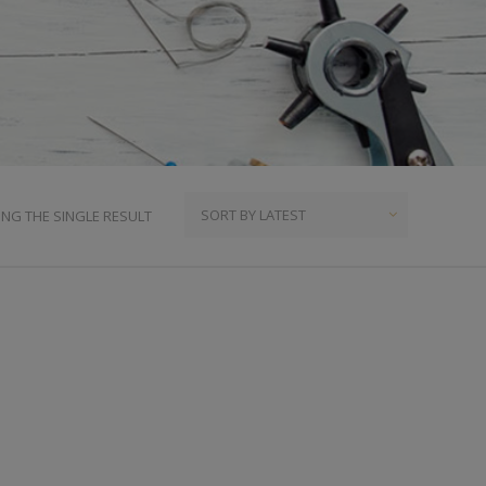
ια
υμπιά Τζίν
ος
πουντούζια
ιτσίνια
τυτά Κουμπιά
γκράφες
NG THE SINGLE RESULT
υτές Ζώνες