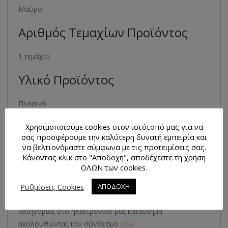
Μαύρο
Αριθμός Τεμαχίων Προϊόντος
1 τεμάχιο
Υλικό Προϊόντος
Πλασικό
Μέγεθος Προϊόντος
Χρησιμοποιούμε cookies στον ιστότοπό μας για να
σας προσφέρουμε την καλύτερη δυνατή εμπειρία και
να βελτιονόμαστε σύμφωνα με τις προτειμίσεις σας.
14 εκατοστά κλειστό ή 28 εκατοστά ανοιχτό
Κάνοντας κλικ στο "Αποδοχή", αποδέχεστε τη χρήση
ΟΛΩΝ των cookies.
Παρόμοια Προϊόντα
Ρυθμίσεις Cookies
ΑΠΟΔΟΧΗ
Μπορείτε να βρείτε πολλά παρόμοια προϊόντα της ίδιας
κατηγορίας στο ηλεκτρονικό μας κατάστημα
ακολουθώντας τον σύνδεσμο
εδώ
.