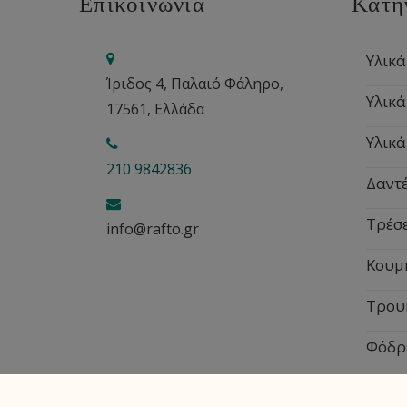
Επικοινωνία
Κατη
Υλικά
Ίριδος 4, Παλαιό Φάληρο,
Υλικά
17561, Ελλάδα
Υλικά
210 9842836
Δαντέ
Τρέσ
info@rafto.gr
Κουμ
Τρου
Φόδρ
Εποχ