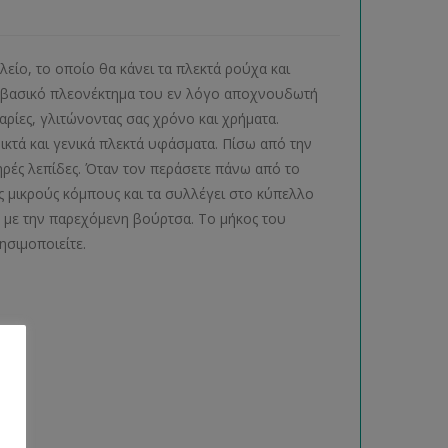
είο, το οποίο θα κάνει τα πλεκτά ρούχα και
ο βασικό πλεονέκτημα του εν λόγο αποχνουδωτή
ταρίες, γλιτώνοντας σας χρόνο και χρήματα.
ικτά και γενικά πλεκτά υφάσματα. Πίσω από την
μηρές λεπίδες. Όταν τον περάσετε πάνω από το
ς μικρούς κόμπους και τα συλλέγει στο κύπελλο
 με την παρεχόμενη βούρτσα. Το μήκος του
ρησιμοποιείτε.