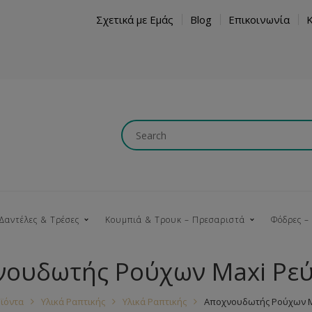
Σχετικά με Εμάς
Blog
Επικοινωνία
Δαντέλες & Τρέσες
Κουμπιά & Τρουκ – Πρεσαριστά
Φόδρες –
νουδωτής Ρούχων Maxi Ρε
Κουμπώματα
Βαμβακερές
Ξύλινα
Κρόσια
Νήματα
Τ
ϊόντα
Υλικά Ραπτικής
Υλικά Ραπτικής
Αποχνουδωτής Ρούχων M