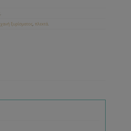
ς
.
ηχανή ξυρίσματος
,
πλεκτά
.