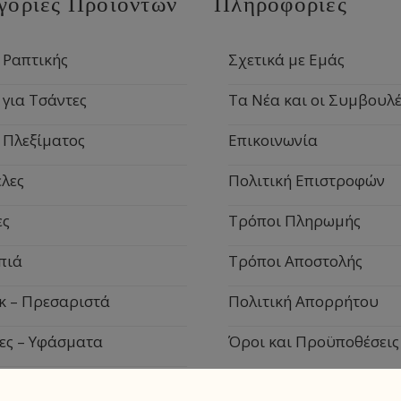
γορίες Προϊόντων
Πληροφορίες
 Ραπτικής
Σχετικά με Εμάς
 για Τσάντες
Τα Νέα και οι Συμβουλέ
 Πλεξίματος
Επικοινωνία
λες
Πολιτική Επιστροφών
ες
Τρόποι Πληρωμής
πιά
Τρόποι Αποστολής
κ – Πρεσαριστά
Πολιτική Απορρήτου
ες – Υφάσματα
Όροι και Προϋποθέσεις
ιακά Είδη