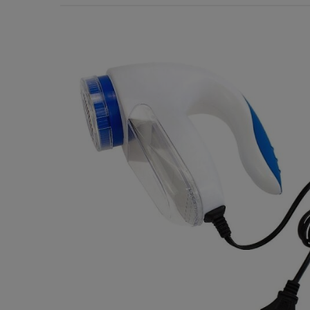
Χερούλια Τσάντας
Ιμάντες
Πλέγματα