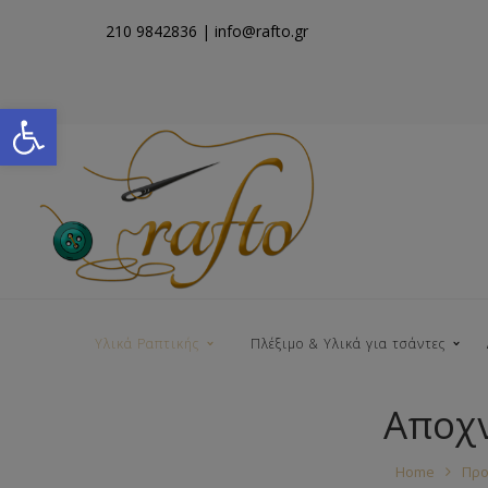
210 9842836
| info@rafto.gr
Open toolbar
Υλικά Ραπτικής
Πλέξιμο & Υλικά για τσάντες
Αποχ
Νήματα για Τσάντες
Home
Προ