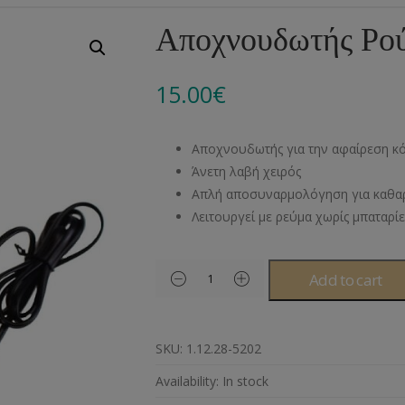
Αλυσίδες
Μπροντερί
Παιδικά
Πομ-Πομ
Βελόνες – Βελονάκ
Κο
Αποχνουδωτής Ρο
Μεταλλικά Εξαρτήματα
Κιπούρ
Πουκαμίσου
Φυτίλια- Κορδόνια
Αξεσουάρ Πλεξίματ
Μ
15.00
€
Διάφορα Υλικά
Πολυέστερ
Στρας
Διάφορες Τρέσες
Πρ
Ελαστικές
Μεταλλικά
Ν
Αποχνουδωτής για την αφαίρεση κ
Μοντγκόμερι
Α
Άνετη λαβή χειρός
Απλή αποσυναρμολόγηση για καθα
Άλλα Υλικά
Ντ
Λειτουργεί με ρεύμα χωρίς μπαταρίε
Add to cart
SKU:
1.12.28-5202
Availability:
In stock