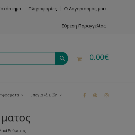
Κατάστημα
Πληροφορίες
Ο Λογαριασμός μου
Εύρεση Παραγγελίας
0.00
€
 Υφάσματα
Εποχιακά Είδη
ύματος
ρούκ
axi Ρεύματος