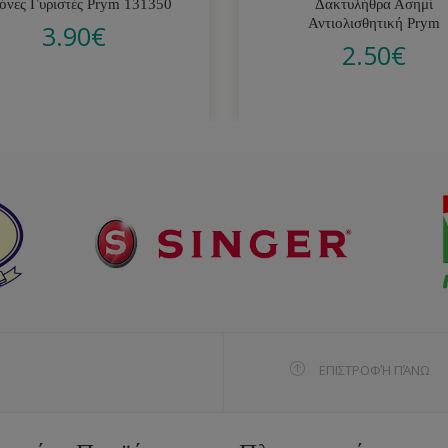
όνες Γυριστές Prym 131350
Δακτυλήθρα Ασημί
Αντιολισθητική Prym
3.90
€
2.50
€
ΕΠΙΣΤΡΟΦΉ ΠΆΝΩ