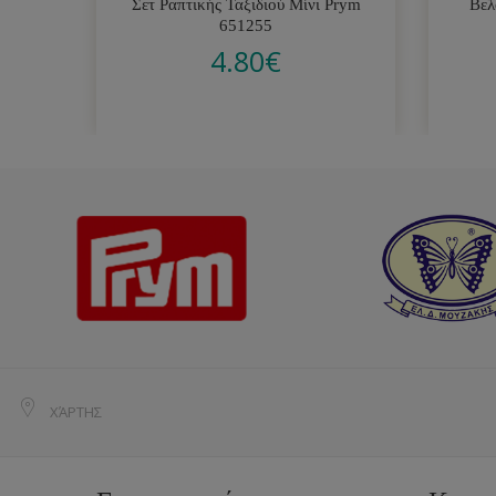
Σετ Ραπτικής Ταξιδιού Μίνι Prym
Βελ
651255
4.80
€
ΧΆΡΤΗΣ