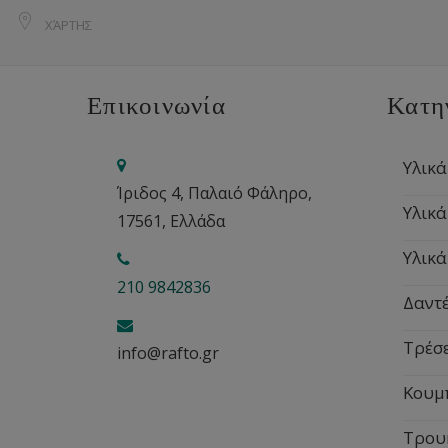
ΧΆΡΤΗΣ
Επικοινωνία
Κατη
Υλικά
Ίριδος 4, Παλαιό Φάληρο,
Υλικά
17561, Ελλάδα
Υλικά
210 9842836
Δαντέ
Τρέσ
info@rafto.gr
Κουμ
Τρου