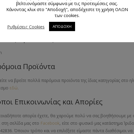
βελτιονόμαστε σύμφωνα με τις προτειμίσεις σας.
κό Προϊόντος
Κάνοντας κλικ στο "Αποδοχή", αποδέχεστε τη χρήση ΟΛΩΝ
των cookies.
ία
Ρυθμίσεις Cookies
ΑΠΟΔΟΧΗ
εθος Προϊόντος
m
όμοια Προϊόντα
ίτε να βρείτε πολλά παρόμοια προϊόντα της ίδιας κατηγορίας στο 
εσμο
εδώ
.
ποι Επικοινωνίας και Απορίες
ποιαδήποτε απορία έχετε, θα χαρούμε πολύ να σας βοηθήσουμε με 
ε στη σελίδα μας στο
Facebook
, είτε στο φυσικό μας κατάστημα Ίριδ
42836. Όποιον τρόπο και να επιλέξετε είμαστε πάντα διαθέσιμοι 