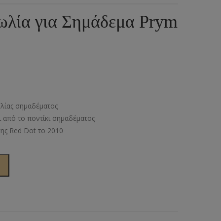
ια
υμπιά Τζίν
ωλία για Σημάδεμα Prym
ος
πουντούζια
ιτσίνια
τυτά Κουμπιά
γκράφες
ωλίας σημαδέματος
υτές Ζώνες
κι από το ποντίκι σημαδέματος
ης Red Dot το 2010