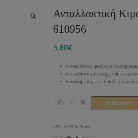
Αλυσίδες
Μπροντερί
Παιδικά
Πομ-Πομ
Βελόνες – Βελονάκ
Κο
Ανταλλακτική Κιμ
Μεταλλικά Εξαρτήματα
Κιπούρ
Πουκαμίσου
Φυτίλια- Κορδόνια
Αξεσουάρ Πλεξίματ
Μ
610956
Διάφορα Υλικά
Πολυέστερ
Στρας
Διάφορες Τρέσες
Πρ
Ελαστικές
Μεταλλικά
Ν
5.80
€
Μοντγκόμερι
Α
Ανταλλακτικό φυσίγγιο λευκής κιμ
Άλλα Υλικά
Ντ
Αντικαθιστά τον τροχό και το καπά
Βραβευμένο με το βραβείο σχεδίασ
Add to cart
SKU:
610956 Prym
Availability:
In stock