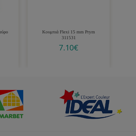
αύρο
Κουμπιά Flexi 15 mm Prym
Α
311531
7.10
€