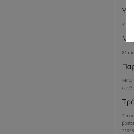
Υλι
Κιμωλ
Μέγ
81 m
Παρ
Μπορε
σύνδ
Τρό
Για ο
βρείτ
21098