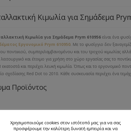
αλλακτική Κιμωλία για Σημάδεμα Pry
αλλακτική Κιμωλία για Σημάδεμα Prym 610956
είναι ένα φυσί
δέματος Εργονομικό Prym 610950
. Με το φυσίγγιο δεν ξαναγεμί
του ποντικιού, συμπεριλαμβανομένου και του τροχού κιμωλίας αλλά 
 λειτουργικό και έτοιμο για χρήση στο χώρο εργασίας σας το ποντίκ
 8 εκατοστά και περιέχει λευκή κιμωλία. Όπως και το εργονομικό ποντ
ίο σχεδίασης Red Dot το 2010. Κάθε συσκευασία περιέχει ένα τεμά
μα Προϊόντος
ό
θμός Τεμαχίων Προϊόντος
Χρησιμοποιούμε cookies στον ιστότοπό μας για να σας
άχιο
προσφέρουμε την καλύτερη δυνατή εμπειρία και να