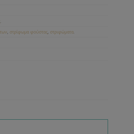
ς
.
των
,
στρίφωμα φούστας
,
στριφώματα
.