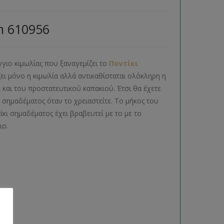
m 610956
γγιο κιμωλίας που ξαναγεμίζει το
Ποντίκι
ζει μόνο η κιμωλία αλλά αντικαθίσταται ολόκληρη η
και του προστατευτικού καπακιού. Έτσι θα έχετε
ι σημαδέματος όταν το χρειαστείτε. Το μήκος του
ίκι σημαδέματος έχει βραβευτεί με το με το
χιο.