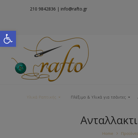
210 9842836
| info@rafto.gr
Open toolbar
Υλικά Ραπτικής
Πλέξιμο & Υλικά για τσάντες
Ανταλλακτι
Νήματα για Τσάντες
Home
Προϊόντ