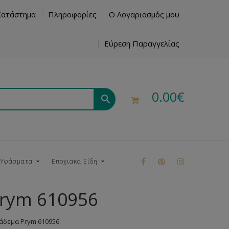
Κατάστημα
Πληροφορίες
Ο Λογαριασμός μου
Εύρεση Παραγγελίας
0.00
€
 Υφάσματα
Εποχιακά Είδη
Prym 610956
ρούκ
μάδεμα Prym 610956