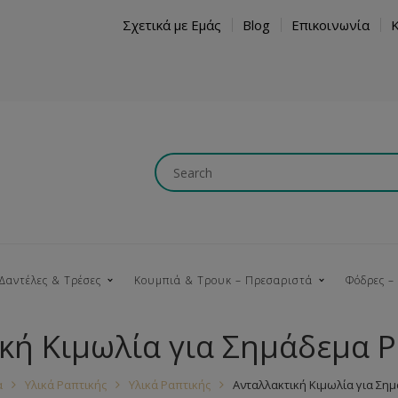
Σχετικά με Εμάς
Blog
Επικοινωνία
Δαντέλες & Τρέσες
Κουμπιά & Τρουκ – Πρεσαριστά
Φόδρες –
κή Κιμωλία για Σημάδεμα 
Κουμπώματα
Βαμβακερές
Ξύλινα
Κρόσια
Νήματα
Τ
α
Υλικά Ραπτικής
Υλικά Ραπτικής
Ανταλλακτική Κιμωλία για Ση