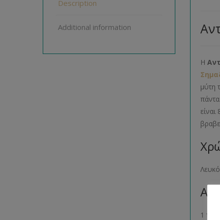
Description
Αντ
Additional information
Η
Αντ
Σημα
μύτη 
πάντα
είναι
βραβε
Χρώ
Λευκ
Αρι
1 τεμ