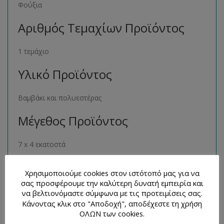
Φούξια
Αριθμός Τεμαχίων Προϊόντος
1 τεμάχιο
Υλικό Προϊόντος
Βαμβάκι και πολυεστέρας
Μέγεθος Προϊόντος
7 x 4 εκατοστά
Παρόμοια Προϊόντα
Χρησιμοποιούμε cookies στον ιστότοπό μας για να
σας προσφέρουμε την καλύτερη δυνατή εμπειρία και
Μπορείτε να βρείτε πολλά παρόμοια προϊόντα της ίδιας
να βελτιονόμαστε σύμφωνα με τις προτειμίσεις σας.
Κάνοντας κλικ στο "Αποδοχή", αποδέχεστε τη χρήση
κατηγορίας στο ηλεκτρονικό μας κατάστημα
ΟΛΩΝ των cookies.
ακολουθώντας τον σύνδεσμο
εδώ
.