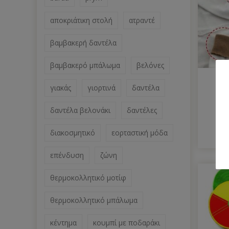
αποκριάτικη στολή
ατραντέ
βαμβακερή δαντέλα
βαμβακερό μπάλωμα
βελόνες
γιακάς
γιορτινά
δαντέλα
δαντέλα βελονάκι
δαντέλες
διακοσμητικό
εορταστική μόδα
επένδυση
ζώνη
θερμοκολλητικό μοτίφ
θερμοκολλητικό μπάλωμα
κέντημα
κουμπί με ποδαράκι