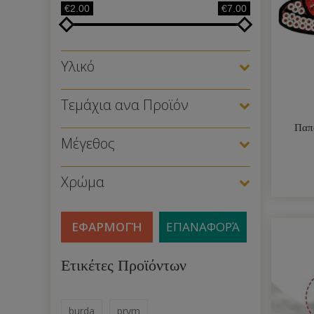
€2.00
€7.00
Υλικό
Τεμάχια ανα Προϊόν
Παπ
Μέγεθος
Χρώμα
ΕΦΑΡΜΟΓΉ
ΕΠΑΝΑΦΟΡΆ
Ετικέτες Προϊόντων
burda
prym