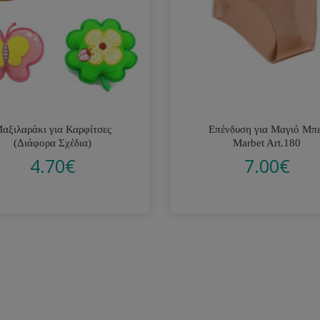
αξιλαράκι για Καρφίτσες
Επένδυση για Μαγιό Μπ
(Διάφορα Σχέδια)
Marbet Art.180
4.70
€
7.00
€