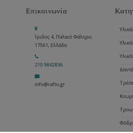
Επικοινωνία
Κατη
Υλικά
Ίριδος 4, Παλαιό Φάληρο,
Υλικά
17561, Ελλάδα
Υλικά
210 9842836
Δαντέ
Τρέσ
info@rafto.gr
Κουμ
Τρου
Φόδρ