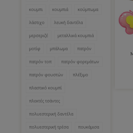
κουμπι
κουμπιά
κούμπωμα
λάστιχο
λευκή δαντέλα
μερσεριζέ
μεταλλικά κουμπιά
μοτίφ
μπάλωμα
πατρόν
Μ
πατρόν τοπ
πατρόν φορεμάτων
πατρόν φουστών
πλέξιμο
πλαστικό κουμπί
πλεκτές τσάντες
πολυεστερική δαντέλα
πολυεστερική τρέσα
πουκάμισα