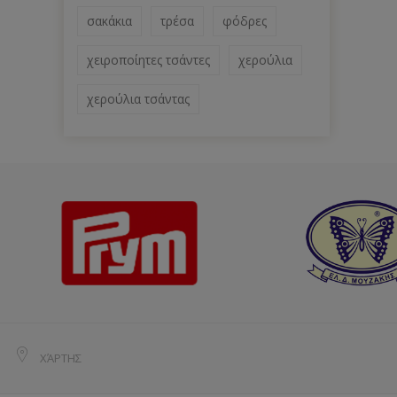
σακάκια
τρέσα
φόδρες
χειροποίητες τσάντες
χερούλια
χερούλια τσάντας
ΧΆΡΤΗΣ