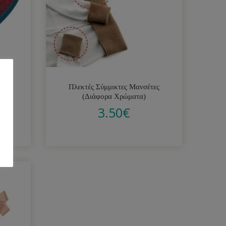
ρδιά
Πλεκτές Σύμμικτες Μανσέτες
(Διάφορα Χρώματα)
3.50
€