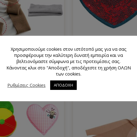
Χρησιμοποιούμε cookies στον ιστότοπό μας για να σας
Πλεκτές Σύμμικτες Μέσες
Θερμοκολλητικό Μοτίφ Κα
προσφέρουμε την καλύτερη δυνατή εμπειρία και να
(Διάφορα Χρώματα)
με Πούλιες 100×70 mm
βελτιονόμαστε σύμφωνα με τις προτειμίσεις σας.
6.20
€
5.50
€
Κάνοντας κλικ στο "Αποδοχή", αποδέχεστε τη χρήση ΟΛΩΝ
των cookies.
Ρυθμίσεις Cookies
ΑΠΟΔΟΧΗ