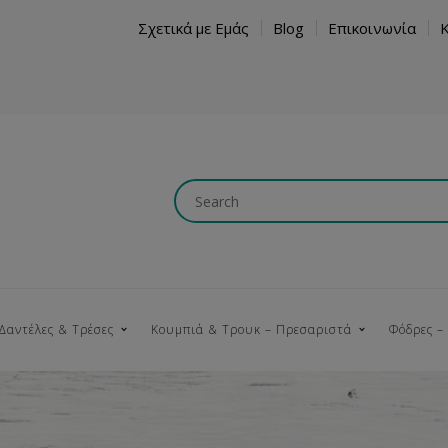
Σχετικά με Εμάς
Blog
Επικοινωνία
Δαντέλες & Τρέσες
Κουμπιά & Τρουκ – Πρεσαριστά
Φόδρες –
Κουμπώματα
Βαμβακερές
Ξύλινα
Κρόσια
Νήματα
Τ