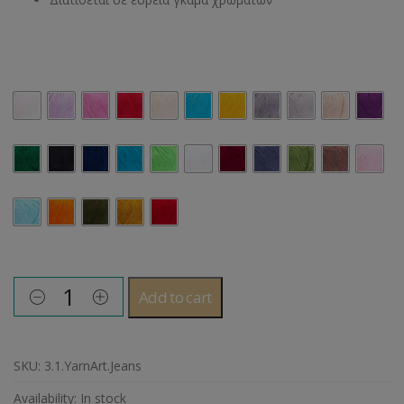
Χρώμα YarnArt
Add to cart
SKU:
3.1.YarnArt.Jeans
Availability:
In stock