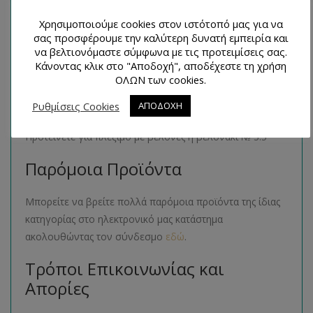
55 % βαμβάκι και 45 % ακρυλικό
Χρησιμοποιούμε cookies στον ιστότοπό μας για να
Μέγεθος Προϊόντος
σας προσφέρουμε την καλύτερη δυνατή εμπειρία και
να βελτιονόμαστε σύμφωνα με τις προτειμίσεις σας.
Κάνοντας κλικ στο "Αποδοχή", αποδέχεστε τη χρήση
50 γραμμάρια και 160 μέτρα
ΟΛΩΝ των cookies.
Πλέκετε
Ρυθμίσεις Cookies
ΑΠΟΔΟΧΗ
Προτείνετε για πλέξιμο με βελόνες ή βελονάκι № 3.5
Παρόμοια Προϊόντα
Μπορείτε να βρείτε πολλά παρόμοια προϊόντα της ίδιας
κατηγορίας στο ηλεκτρονικό μας κατάστημα
ακολουθώντας τον σύνδεσμο
εδώ
.
Τρόποι Επικοινωνίας και
Απορίες