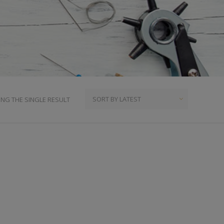
ια
υμπιά Τζίν
ος
πουντούζια
ιτσίνια
τυτά Κουμπιά
γκράφες
NG THE SINGLE RESULT
υτές Ζώνες