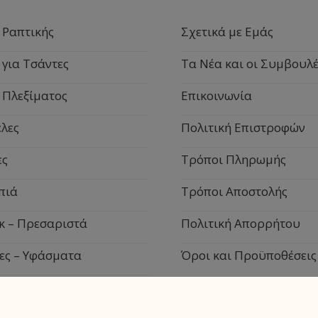
 Ραπτικής
Σχετικά με Εμάς
 για Τσάντες
Τα Νέα και οι Συμβουλέ
 Πλεξίματος
Επικοινωνία
λες
Πολιτική Επιστροφών
ες
Τρόποι Πληρωμής
πιά
Τρόποι Αποστολής
κ – Πρεσαριστά
Πολιτική Απορρήτου
ες – Υφάσματα
Όροι και Προϋποθέσεις
ιακά Είδη