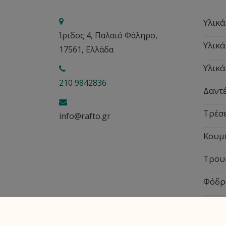
Υλικά
Ίριδος 4, Παλαιό Φάληρο,
Υλικά
17561, Ελλάδα
Υλικά
210 9842836
Δαντέ
Τρέσ
info@rafto.gr
Κουμ
Τρου
Φόδρ
Εποχ