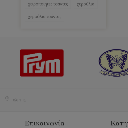
χειροποίητες τσάντες
χερούλια
χερούλια τσάντας
ΧΆΡΤΗΣ
Επικοινωνία
Κατη