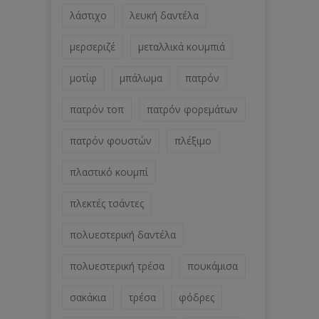
λάστιχο
λευκή δαντέλα
μερσεριζέ
μεταλλικά κουμπιά
μοτίφ
μπάλωμα
πατρόν
πατρόν τοπ
πατρόν φορεμάτων
πατρόν φουστών
πλέξιμο
πλαστικό κουμπί
πλεκτές τσάντες
πολυεστερική δαντέλα
πολυεστερική τρέσα
πουκάμισα
σακάκια
τρέσα
φόδρες