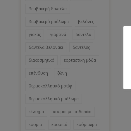
βαμβακερή δαντέλα
βαμβακερό μπάλωμα
βελόνες
γιακάς
γιορτινά
δαντέλα
δαντέλα βελονάκι
δαντέλες
διακοσμητικό
εορταστική μόδα
επένδυση
ζώνη
θερμοκολλητικό μοτίφ
θερμοκολλητικό μπάλωμα
κέντημα
κουμπί με ποδαράκι
κουμπι
κουμπιά
κούμπωμα