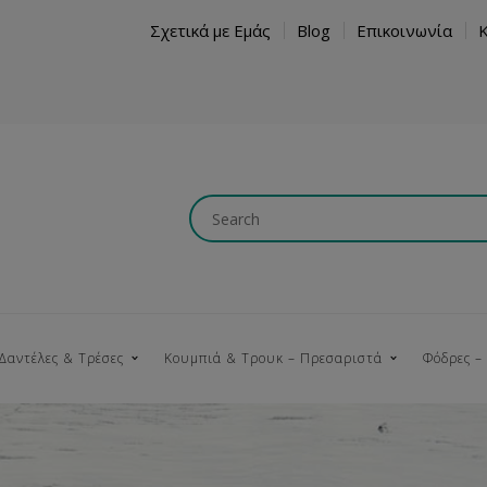
Σχετικά με Εμάς
Blog
Επικοινωνία
Δαντέλες & Τρέσες
Κουμπιά & Τρουκ – Πρεσαριστά
Φόδρες –
Κουμπώματα
Βαμβακερές
Ξύλινα
Κρόσια
Νήματα
Τ