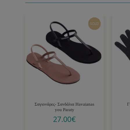
SOLD
Σαγιονάρες- Σανδάλια Havaianas
Γ
you Paraty
27.00
€