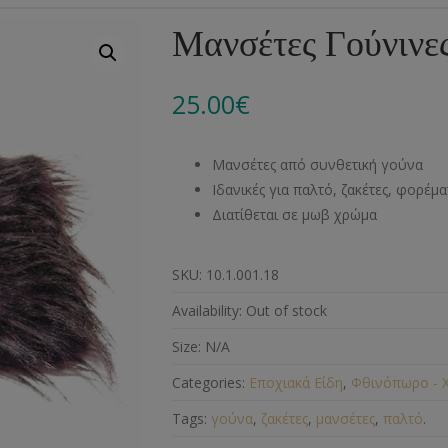
Αλυσίδες
Μπροντερί
Παιδικά
Πομ-Πομ
Βελόνες – Βελονάκ
Κο
Μανσέτες Γούνιν
Μεταλλικά Εξαρτήματα
Κιπούρ
Πουκαμίσου
Φυτίλια- Κορδόνια
Αξεσουάρ Πλεξίματ
Μ
25.00
€
Διάφορα Υλικά
Πολυέστερ
Στρας
Διάφορες Τρέσες
Πρ
Ελαστικές
Μεταλλικά
Ν
Μανσέτες από συνθετική γούνα
Μοντγκόμερι
Α
Ιδανικές για παλτό, ζακέτες, φορέματ
Διατίθεται σε μωβ χρώμα
Άλλα Υλικά
Ντ
SKU:
10.1.001.18
Availability:
Out of stock
Size:
N/A
Categories:
Εποχιακά Είδη
,
Φθινόπωρο - 
Tags:
γούνα
,
ζακέτες
,
μανσέτες
,
παλτό
.