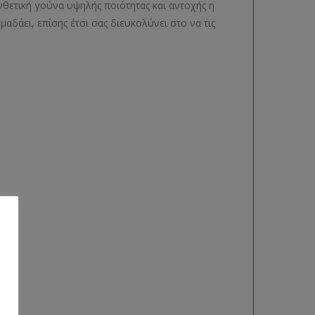
νθετική γούνα υψηλής ποιότητας και αντοχής η
μαδάει, επίσης έτσι σας διευκολύνει στο να τις