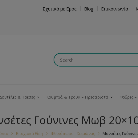
Σχετικά με Εμάς
Blog
Επικοινωνία
Δαντέλες & Τρέσες
Κουμπιά & Τρουκ – Πρεσαριστά
Φόδρες –
σέτες Γούνινες Μωβ 20×1
Κουμπώματα
Βαμβακερές
Ξύλινα
Κρόσια
Νήματα
Τ
όντα
Εποχιακά Είδη
Φθινόπωρο - Χειμώνας
Μανσέτες Γούνινε