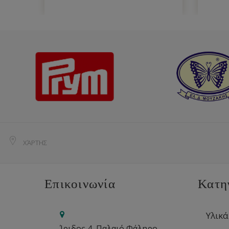
ΧΆΡΤΗΣ
Επικοινωνία
Κατη
Υλικά
Ίριδος 4, Παλαιό Φάληρο,