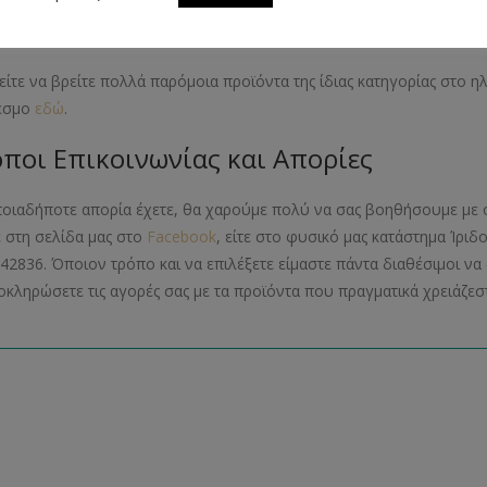
όμοια Προϊόντα
ίτε να βρείτε πολλά παρόμοια προϊόντα της ίδιας κατηγορίας στο 
εσμο
εδώ
.
ποι Επικοινωνίας και Απορίες
ποιαδήποτε απορία έχετε, θα χαρούμε πολύ να σας βοηθήσουμε με 
ε στη σελίδα μας στο
Facebook
, είτε στο φυσικό μας κατάστημα Ίριδ
42836. Όποιον τρόπο και να επιλέξετε είμαστε πάντα διαθέσιμοι 
οκληρώσετε τις αγορές σας με τα προϊόντα που πραγματικά χρειάζεστ