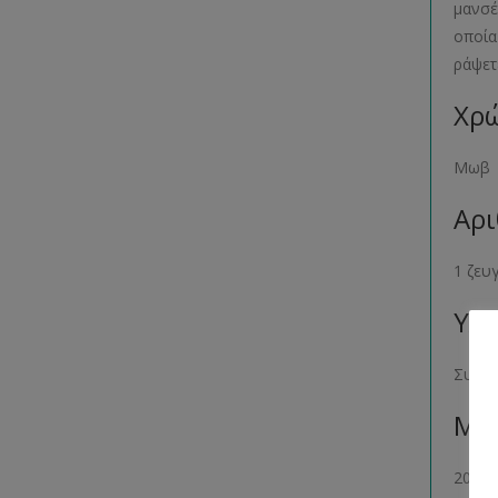
μανσέ
οποία
ράψετ
Χρώ
Μωβ
Αρι
1 ζευ
Υλι
Συνθε
Μέγ
20×10