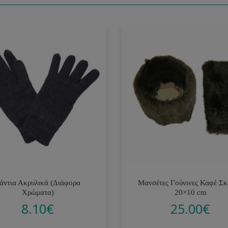
άντια Ακρυλικά (Διάφορα
Μανσέτες Γούνινες Καφέ Σ
Χρώματα)
20×10 cm
8.10
€
25.00
€