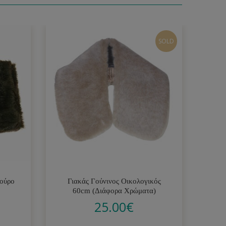
SOLD
κούρο
Γιακάς Γούνινος Οικολογικός
Καπ
60cm (Διάφορα Χρώματα)
25.00
€