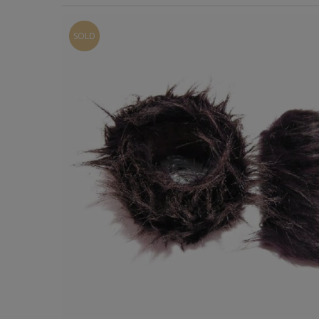
Χερούλια Τσάντας
SOLD
Ιμάντες
Πλέγματα