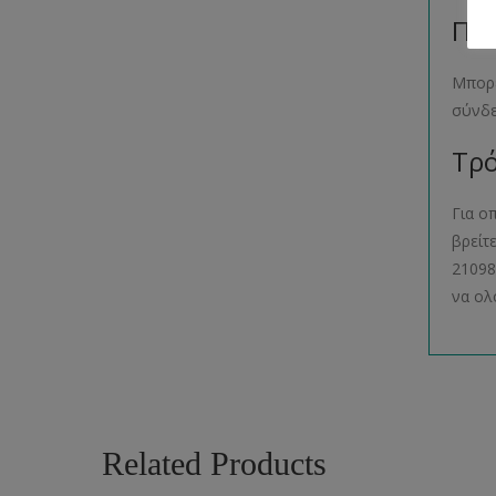
Παρ
Μπορε
σύνδ
Τρό
Για ο
βρείτ
21098
να ολ
Related Products