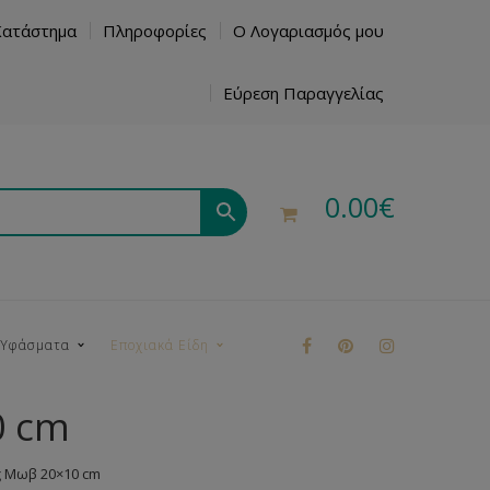
Κατάστημα
Πληροφορίες
Ο Λογαριασμός μου
Εύρεση Παραγγελίας
0.00
€
 Υφάσματα
Εποχιακά Είδη
0 cm
ρούκ
ς Μωβ 20×10 cm