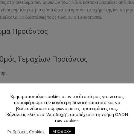
τες στο τελείωμα των μανικιών τους. Είναι κατασκευασμένες από συ
 είναι ραμμένη σε μια φάσα ώστε να κρατάει το σχήμα της και να μην 
ε εύκολα. Οι διαστάσεις τους είναι 20 x 10 εκατοστά.
μα Προϊόντος
θμός Τεμαχίων Προϊόντος
γάρι
κό Προϊόντος
Χρησιμοποιούμε cookies στον ιστότοπό μας για να σας
τική γούνα
προσφέρουμε την καλύτερη δυνατή εμπειρία και να
βελτιονόμαστε σύμφωνα με τις προτειμίσεις σας.
εθος Προϊόντος
Κάνοντας κλικ στο "Αποδοχή", αποδέχεστε τη χρήση ΟΛΩΝ
των cookies.
 εκατοστά
Ρυθμίσεις Cookies
ΑΠΟΔΟΧΗ