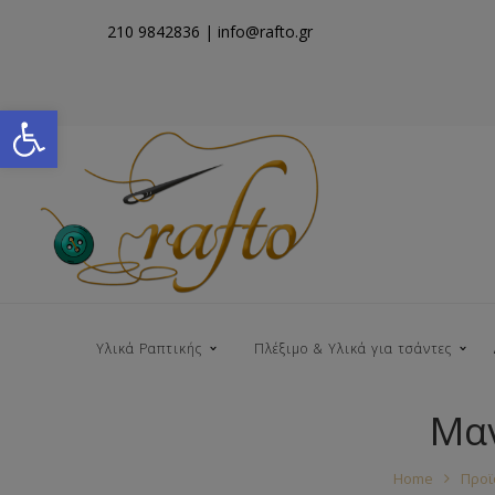
210 9842836
| info@rafto.gr
Open toolbar
Υλικά Ραπτικής
Πλέξιμο & Υλικά για τσάντες
Μαν
Νήματα για Τσάντες
Home
Προϊ