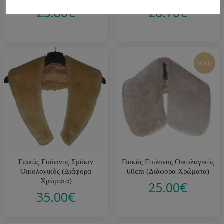
23.80
€
26.70
€
SOLD
Γιακάς Γούνινος Σμόκιν
Γιακάς Γούνινος Οικολογικός
Οικολογικός (Διάφορα
60cm (Διάφορα Χρώματα)
Χρώματα)
25.00
€
35.00
€