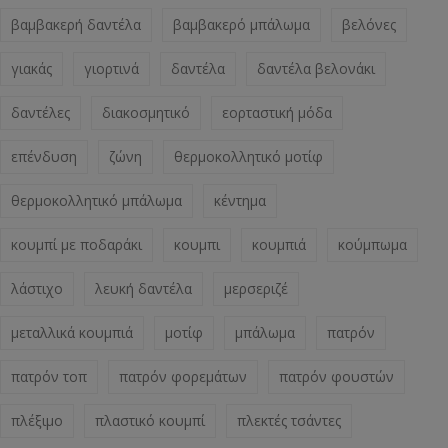
βαμβακερή δαντέλα
βαμβακερό μπάλωμα
βελόνες
γιακάς
γιορτινά
δαντέλα
δαντέλα βελονάκι
δαντέλες
διακοσμητικό
εορταστική μόδα
επένδυση
ζώνη
θερμοκολλητικό μοτίφ
θερμοκολλητικό μπάλωμα
κέντημα
κουμπί με ποδαράκι
κουμπι
κουμπιά
κούμπωμα
λάστιχο
λευκή δαντέλα
μερσεριζέ
μεταλλικά κουμπιά
μοτίφ
μπάλωμα
πατρόν
πατρόν τοπ
πατρόν φορεμάτων
πατρόν φουστών
πλέξιμο
πλαστικό κουμπί
πλεκτές τσάντες