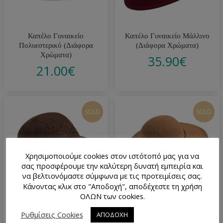
Καπέλο Γυναικείο
Καπέλο Γυναικείο Μάλλινο
Πολυεστερικό (Διάφορα
(Διάφορα Χρώματα)
Χρώματα)
35.90
€
21.00
€
SOLD
SOLD
Χρησιμοποιούμε cookies στον ιστότοπό μας για να
σας προσφέρουμε την καλύτερη δυνατή εμπειρία και
να βελτιονόμαστε σύμφωνα με τις προτειμίσεις σας.
Κάνοντας κλικ στο "Αποδοχή", αποδέχεστε τη χρήση
ΟΛΩΝ των cookies.
Καπέλο Γυναικείο Μάλλινο
Καπέλο Γυναικείο Μάλλινο
Ρυθμίσεις Cookies
ΑΠΟΔΟΧΗ
Καφέ
Κάμελ