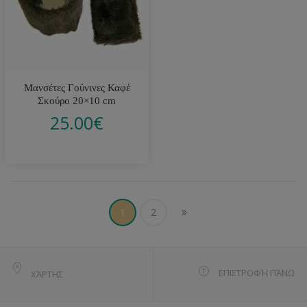
Μανσέτες Γούνινες Καφέ
Σκούρο 20×10 cm
25.00
€
1
2
ΕΠΙΣΤΡΟΦΉ ΠΆΝΩ
ΧΆΡΤΗΣ