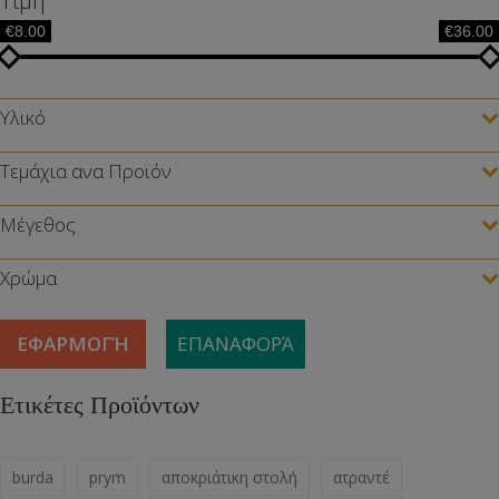
Τιμή
€8.00
€36.00
Υλικό
Τεμάχια ανα Προϊόν
Μέγεθος
Χρώμα
ΕΦΑΡΜΟΓΉ
ΕΠΑΝΑΦΟΡΆ
Ετικέτες Προϊόντων
burda
prym
αποκριάτικη στολή
ατραντέ