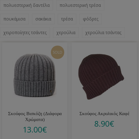
πολυεστερική δαντέλα
πολυεστερική τρέσα
πουκάμισα
σακάκια
τρέσα
φόδρες
χειροποίητες τσάντες
χερούλια
χερούλια τσάντας
SOLD
Σκούφος Βισκόζη (Διάφορα
Σκούφος Ακρυλικός Καφέ
Χρώματα)
8.90
€
13.00
€