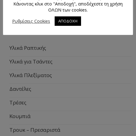
Κάνοντας κλικ στο "Αποδοχή", αποδέχεστε τη χρήση
info@rafto.gr
ΟΛΩΝ των cookies.
Ρυθμίσεις Cookies
ΑΠΟΔΟΧΗ
Κατηγορίες Προϊόντων
Υλικά Ραπτικής
Υλικά για Τσάντες
Υλικά Πλεξίματος
Δαντέλες
Τρέσες
Κουμπιά
Τρουκ – Πρεσαριστά