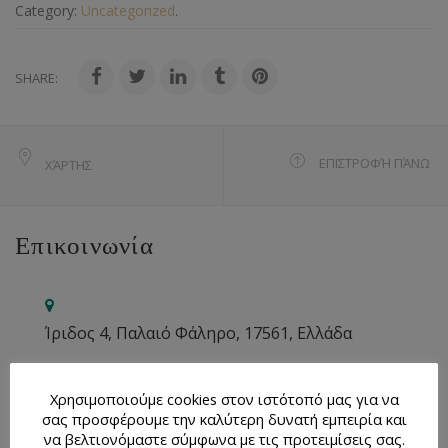
Category:
Uncategorized
.
SHARE:
ΕΠΙΣΤΡΟΦΉ ΠΆΝΩ
ΧΆΡΤΗΣ
Επικοινωνία
Ίριδος 4, Παλαιό Φάληρο, 17561, Ελλάδα
210 9842836
Χρησιμοποιούμε cookies στον ιστότοπό μας για να
σας προσφέρουμε την καλύτερη δυνατή εμπειρία και
να βελτιονόμαστε σύμφωνα με τις προτειμίσεις σας.