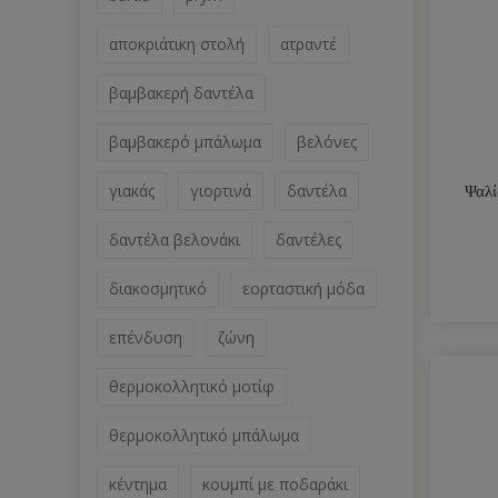
αποκριάτικη στολή
ατραντέ
βαμβακερή δαντέλα
βαμβακερό μπάλωμα
βελόνες
γιακάς
γιορτινά
δαντέλα
Ψαλί
δαντέλα βελονάκι
δαντέλες
διακοσμητικό
εορταστική μόδα
επένδυση
ζώνη
θερμοκολλητικό μοτίφ
θερμοκολλητικό μπάλωμα
κέντημα
κουμπί με ποδαράκι