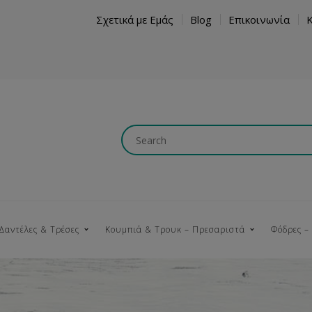
Σχετικά με Εμάς
Blog
Επικοινωνία
Δαντέλες & Τρέσες
Κουμπιά & Τρουκ – Πρεσαριστά
Φόδρες –
Κουμπώματα
Βαμβακερές
Ξύλινα
Κρόσια
Νήματα
Τ