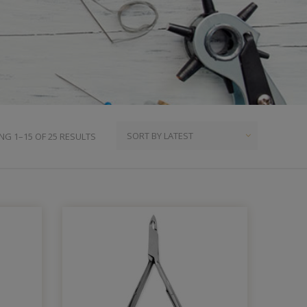
ια
υμπιά Τζίν
ος
πουντούζια
ιτσίνια
τυτά Κουμπιά
γκράφες
G 1–15 OF 25 RESULTS
υτές Ζώνες