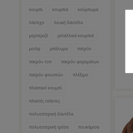
κουμπι
κουμπιά
κούμπωμα
λάστιχο
λευκή δαντέλα
μερσεριζέ
μεταλλικά κουμπιά
μοτίφ
μπάλωμα
πατρόν
Ψ
πατρόν τοπ
πατρόν φορεμάτων
πατρόν φουστών
πλέξιμο
πλαστικό κουμπί
πλεκτές τσάντες
πολυεστερική δαντέλα
πολυεστερική τρέσα
πουκάμισα