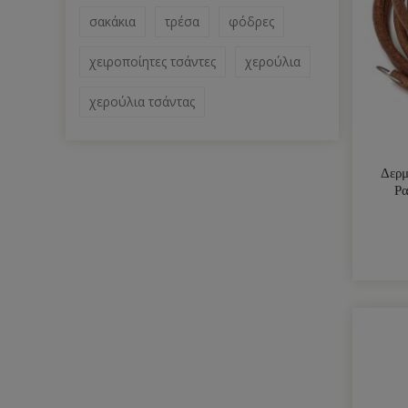
σακάκια
τρέσα
φόδρες
χειροποίητες τσάντες
χερούλια
χερούλια τσάντας
Δερμ
Ρα