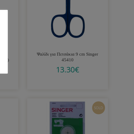
ής
Ψαλίδι για Πετσάκια 9 cm Singer
άχια)
45410
13.30
€
SOLD