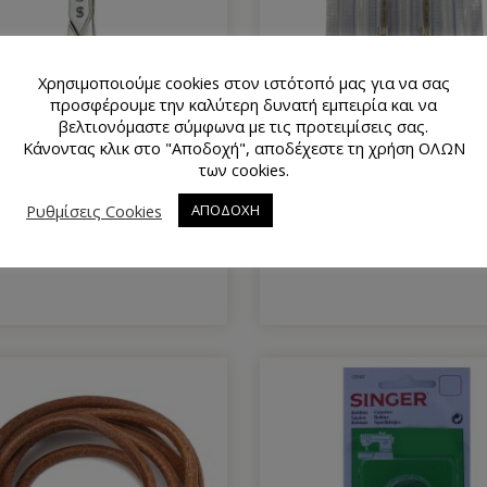
Χρησιμοποιούμε cookies στον ιστότοπό μας για να σας
προσφέρουμε την καλύτερη δυνατή εμπειρία και να
βελτιονόμαστε σύμφωνα με τις προτειμίσεις σας.
Κάνοντας κλικ στο "Αποδοχή", αποδέχεστε τη χρήση ΟΛΩΝ
των cookies.
αλίδι Υφασμάτων 12,5 cm
Βελόνες Δίδυμες Οικιακ
Ρυθμίσεις Cookies
ΑΠΟΔΟΧΗ
Singer Ν˚ 19
Ραπτομηχανής Singer (2 Τεμ
11.50
€
9.00
€