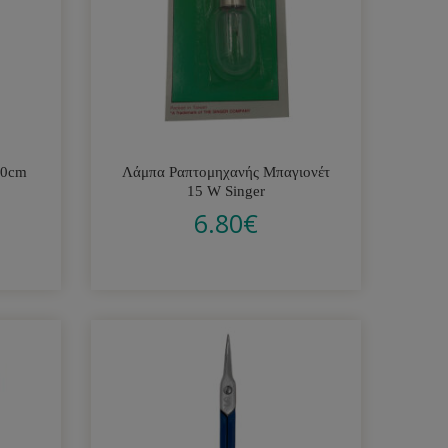
10cm
Λάμπα Ραπτομηχανής Μπαγιονέτ
15 W Singer
6.80
€