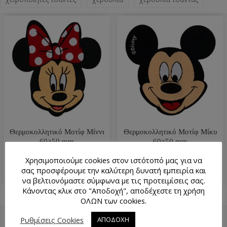
Θερμοκολλητικό Μοτίφ Μίννι
Θερμοκολλητικό Μοτίφ Μίκυ
60×50 mm
60×50 mm
3.50
€
3.50
€
Χρησιμοποιούμε cookies στον ιστότοπό μας για να
σας προσφέρουμε την καλύτερη δυνατή εμπειρία και
να βελτιονόμαστε σύμφωνα με τις προτειμίσεις σας.
Κάνοντας κλικ στο "Αποδοχή", αποδέχεστε τη χρήση
ΟΛΩΝ των cookies.
Ρυθμίσεις Cookies
ΑΠΟΔΟΧΗ
ΕΠΙΣΤΡΟΦΉ ΠΆΝΩ
ΧΆΡΤΗΣ