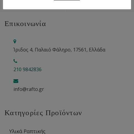
Επικοινωνία
Ίριδος 4, Παλαιό Φάληρο, 17561, Ελλάδα
210 9842836
info@rafto.gr
Κατηγορίες Προϊόντων
Υλικά Ραπτικής