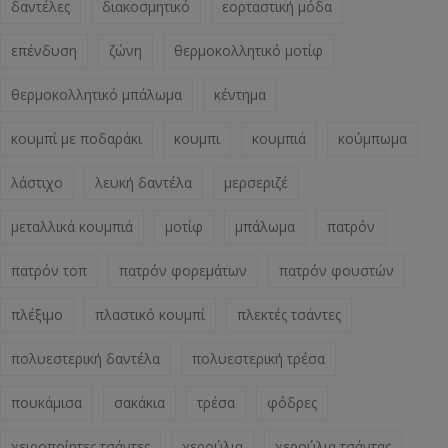
δαντέλες
διακοσμητικό
εορταστική μόδα
επένδυση
ζώνη
θερμοκολλητικό μοτίφ
θερμοκολλητικό μπάλωμα
κέντημα
κουμπί με ποδαράκι
κουμπι
κουμπιά
κούμπωμα
λάστιχο
λευκή δαντέλα
μερσεριζέ
μεταλλικά κουμπιά
μοτίφ
μπάλωμα
πατρόν
πατρόν τοπ
πατρόν φορεμάτων
πατρόν φουστών
πλέξιμο
πλαστικό κουμπί
πλεκτές τσάντες
πολυεστερική δαντέλα
πολυεστερική τρέσα
πουκάμισα
σακάκια
τρέσα
φόδρες
χειροποίητες τσάντες
χερούλια
χερούλια τσάντας