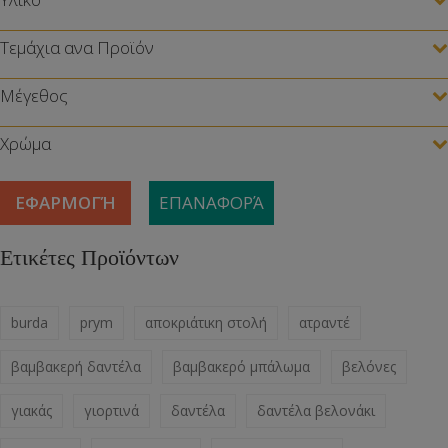
Τεμάχια ανα Προϊόν
Μέγεθος
Χρώμα
ΕΦΑΡΜΟΓΉ
ΕΠΑΝΑΦΟΡΆ
Ετικέτες Προϊόντων
burda
prym
αποκριάτικη στολή
ατραντέ
βαμβακερή δαντέλα
βαμβακερό μπάλωμα
βελόνες
γιακάς
γιορτινά
δαντέλα
δαντέλα βελονάκι