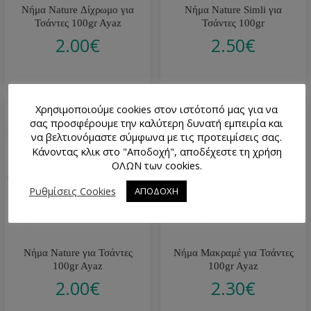
Νήμα Nature Δίχρωμο για
Νήμα Nature Simli για
Τσάντες 100gr Ayaz
Τσάντες 100gr
2.00
€
2.50
€
Χρησιμοποιούμε cookies στον ιστότοπό μας για να
σας προσφέρουμε την καλύτερη δυνατή εμπειρία και
να βελτιονόμαστε σύμφωνα με τις προτειμίσεις σας.
Κάνοντας κλικ στο "Αποδοχή", αποδέχεστε τη χρήση
ΟΛΩΝ των cookies.
Ρυθμίσεις Cookies
ΑΠΟΔΟΧΗ
Νήμα Nature για Τσάντες
Νήμα Μακραμέ για Τσάντες
100gr Ayaz
100gr Ayaz
2.00
€
2.30
€