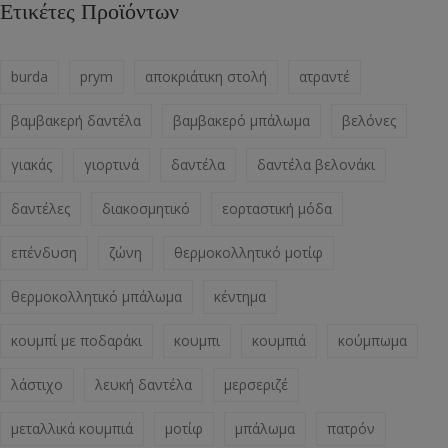
Ετικέτες Προϊόντων
burda
prym
αποκριάτικη στολή
ατραντέ
βαμβακερή δαντέλα
βαμβακερό μπάλωμα
βελόνες
γιακάς
γιορτινά
δαντέλα
δαντέλα βελονάκι
δαντέλες
διακοσμητικό
εορταστική μόδα
επένδυση
ζώνη
θερμοκολλητικό μοτίφ
θερμοκολλητικό μπάλωμα
κέντημα
κουμπί με ποδαράκι
κουμπι
κουμπιά
κούμπωμα
λάστιχο
λευκή δαντέλα
μερσεριζέ
μεταλλικά κουμπιά
μοτίφ
μπάλωμα
πατρόν