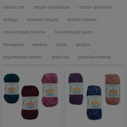
πατρόν τοπ
πατρόν φορεμάτων
πατρόν φουστών
πλέξιμο
πλαστικό κουμπί
πλεκτές τσάντες
πολυεστερική δαντέλα
πολυεστερική τρέσα
πουκάμισα
σακάκια
τρέσα
φόδρες
χειροποίητες τσάντες
χερούλια
χερούλια τσάντας