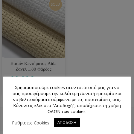
SOLD
Εταμίν Κεντήματος Aida
Ζανελ 1,80 Φάρδος
20.00
€
ανά μέτρο
Χρησιμοποιούμε cookies στον ιστότοπό μας για να
σας προσφέρουμε την καλύτερη δυνατή εμπειρία και
να βελτιονόμαστε σύμφωνα με τις προτειμίσεις σας.
Κάνοντας κλικ στο "Αποδοχή", αποδέχεστε τη χρήση
ΟΛΩΝ των cookies.
ΕΠΙΣΤΡΟΦΉ ΠΆΝΩ
ΧΆΡΤΗΣ
Ρυθμίσεις Cookies
ΑΠΟΔΟΧΗ