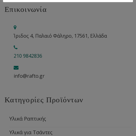
Επικοινωνία
Ίριδος 4, Παλαιό Φάληρο, 17561, Ελλάδα
210 9842836
info@rafto.gr
Κατηγορίες Προϊόντων
Υλικά Ραπτικής
Υλικά για Τσάντες