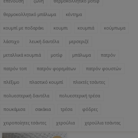
επένδυση
ζώνη
θερμοκολλητικό μοτίφ
θερμοκολλητικό μπάλωμα
κέντημα
κουμπί με ποδαράκι
κουμπι
κουμπιά
κούμπωμα
λάστιχο
λευκή δαντέλα
μερσεριζέ
μεταλλικά κουμπιά
μοτίφ
μπάλωμα
πατρόν
πατρόν τοπ
πατρόν φορεμάτων
πατρόν φουστών
πλέξιμο
πλαστικό κουμπί
πλεκτές τσάντες
πολυεστερική δαντέλα
πολυεστερική τρέσα
πουκάμισα
σακάκια
τρέσα
φόδρες
χειροποίητες τσάντες
χερούλια
χερούλια τσάντας