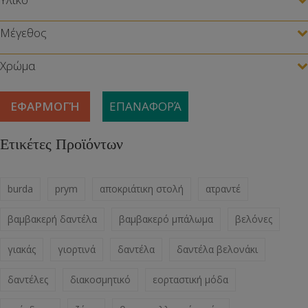
Μέγεθος
Χρώμα
ΕΦΑΡΜΟΓΉ
ΕΠΑΝΑΦΟΡΆ
Ετικέτες Προϊόντων
burda
prym
αποκριάτικη στολή
ατραντέ
βαμβακερή δαντέλα
βαμβακερό μπάλωμα
βελόνες
γιακάς
γιορτινά
δαντέλα
δαντέλα βελονάκι
δαντέλες
διακοσμητικό
εορταστική μόδα