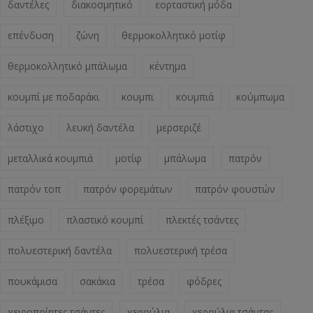
δαντέλες
διακοσμητικό
εορταστική μόδα
επένδυση
ζώνη
θερμοκολλητικό μοτίφ
θερμοκολλητικό μπάλωμα
κέντημα
κουμπί με ποδαράκι
κουμπι
κουμπιά
κούμπωμα
λάστιχο
λευκή δαντέλα
μερσεριζέ
μεταλλικά κουμπιά
μοτίφ
μπάλωμα
πατρόν
πατρόν τοπ
πατρόν φορεμάτων
πατρόν φουστών
πλέξιμο
πλαστικό κουμπί
πλεκτές τσάντες
πολυεστερική δαντέλα
πολυεστερική τρέσα
πουκάμισα
σακάκια
τρέσα
φόδρες
χειροποίητες τσάντες
χερούλια
χερούλια τσάντας