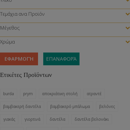
Τεμάχια ανα Προϊόν
Μέγεθος
Χρώμα
ΕΦΑΡΜΟΓΉ
ΕΠΑΝΑΦΟΡΆ
Ετικέτες Προϊόντων
burda
prym
αποκριάτικη στολή
ατραντέ
βαμβακερή δαντέλα
βαμβακερό μπάλωμα
βελόνες
γιακάς
γιορτινά
δαντέλα
δαντέλα βελονάκι