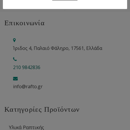
Επικοινωνία
Ίριδος 4, Παλαιό Φάληρο, 17561, Ελλάδα
210 9842836
info@rafto.gr
Κατηγορίες Προϊόντων
Υλικά Ραπτικής