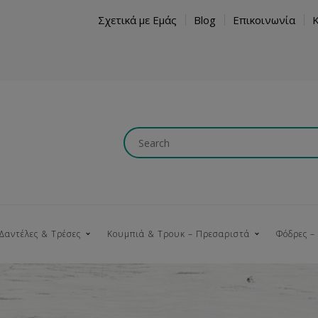
Σχετικά με Εμάς
Blog
Επικοινωνία
Δαντέλες & Τρέσες
Κουμπιά & Τρουκ – Πρεσαριστά
Φόδρες –
Κουμπώματα
Βαμβακερές
Ξύλινα
Κρόσια
Νήματα
Τ