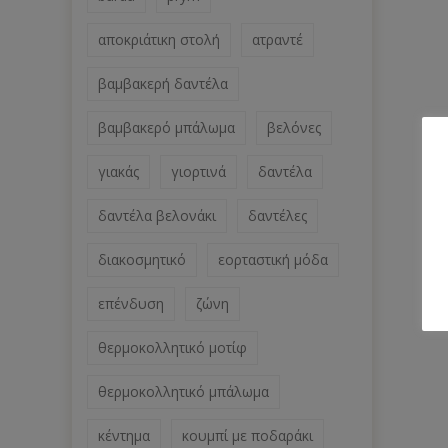
αποκριάτικη στολή
ατραντέ
βαμβακερή δαντέλα
βαμβακερό μπάλωμα
βελόνες
γιακάς
γιορτινά
δαντέλα
δαντέλα βελονάκι
δαντέλες
διακοσμητικό
εορταστική μόδα
επένδυση
ζώνη
θερμοκολλητικό μοτίφ
θερμοκολλητικό μπάλωμα
κέντημα
κουμπί με ποδαράκι