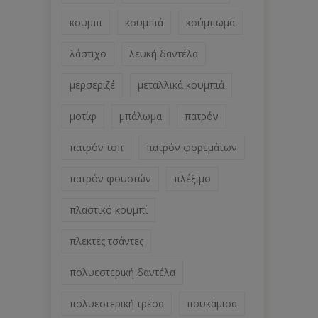
κουμπι
κουμπιά
κούμπωμα
λάστιχο
λευκή δαντέλα
μερσεριζέ
μεταλλικά κουμπιά
μοτίφ
μπάλωμα
πατρόν
πατρόν τοπ
πατρόν φορεμάτων
πατρόν φουστών
πλέξιμο
πλαστικό κουμπί
πλεκτές τσάντες
πολυεστερική δαντέλα
πολυεστερική τρέσα
πουκάμισα