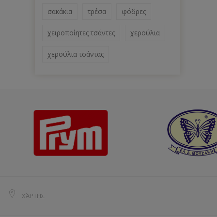
σακάκια
τρέσα
φόδρες
χειροποίητες τσάντες
χερούλια
χερούλια τσάντας
ΧΆΡΤΗΣ