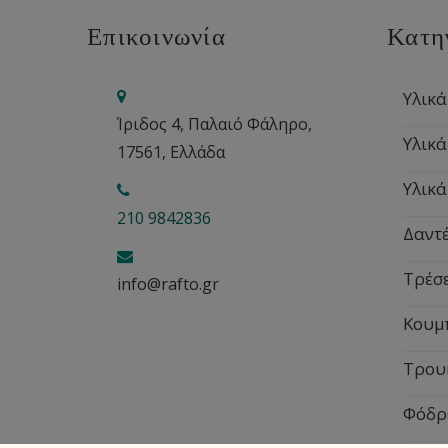
Επικοινωνία
Κατη
Υλικά
Ίριδος 4, Παλαιό Φάληρο,
Υλικά
17561, Ελλάδα
Υλικά
210 9842836
Δαντέ
Τρέσ
info@rafto.gr
Κουμ
Τρου
Φόδρ