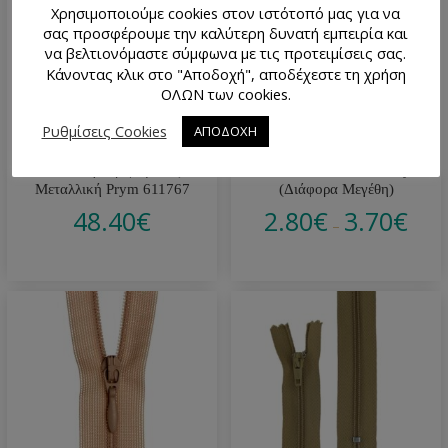
Χρησιμοποιούμε cookies στον ιστότοπό μας για να
σας προσφέρουμε την καλύτερη δυνατή εμπειρία και
να βελτιονόμαστε σύμφωνα με τις προτειμίσεις σας.
Κάνοντας κλικ στο "Αποδοχή", αποδέχεστε τη χρήση
ΟΛΩΝ των cookies.
Ρυθμίσεις Cookies
ΑΠΟΔΟΧΗ
Συσκευή Στριφώματος
Κόπιτσα Παντελονιού Prym
Μεταλλική Prym 611767
(Διάφορα Μεγέθη)
48.40
€
2.80
€
3.70
€
–