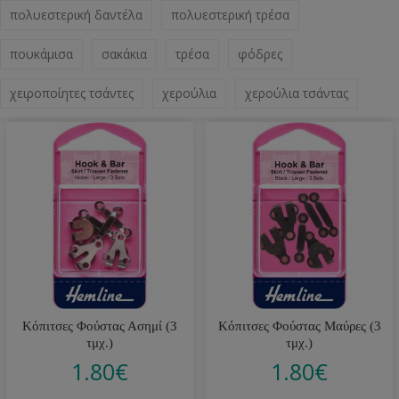
πολυεστερική δαντέλα
πολυεστερική τρέσα
πουκάμισα
σακάκια
τρέσα
φόδρες
χειροποίητες τσάντες
χερούλια
χερούλια τσάντας
Κόπιτσες Φούστας Ασημί (3
Κόπιτσες Φούστας Μαύρες (3
τμχ.)
τμχ.)
1.80
€
1.80
€