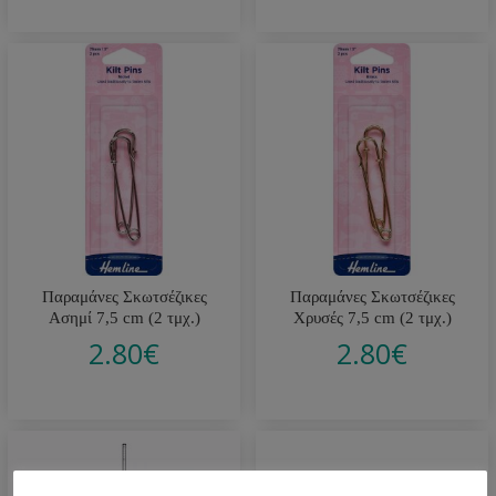
Παραμάνες Σκωτσέζικες
Παραμάνες Σκωτσέζικες
Ασημί 7,5 cm (2 τμχ.)
Χρυσές 7,5 cm (2 τμχ.)
2.80
€
2.80
€