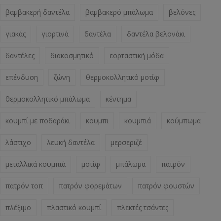
βαμβακερή δαντέλα
βαμβακερό μπάλωμα
βελόνες
γιακάς
γιορτινά
δαντέλα
δαντέλα βελονάκι
δαντέλες
διακοσμητικό
εορταστική μόδα
επένδυση
ζώνη
θερμοκολλητικό μοτίφ
θερμοκολλητικό μπάλωμα
κέντημα
κουμπί με ποδαράκι
κουμπι
κουμπιά
κούμπωμα
λάστιχο
λευκή δαντέλα
μερσεριζέ
μεταλλικά κουμπιά
μοτίφ
μπάλωμα
πατρόν
πατρόν τοπ
πατρόν φορεμάτων
πατρόν φουστών
πλέξιμο
πλαστικό κουμπί
πλεκτές τσάντες