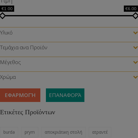
Τιμή
€1.00
€6.00
Υλικό
Τεμάχια ανα Προϊόν
Μέγεθος
Χρώμα
ΕΦΑΡΜΟΓΉ
ΕΠΑΝΑΦΟΡΆ
Ετικέτες Προϊόντων
burda
prym
αποκριάτικη στολή
ατραντέ