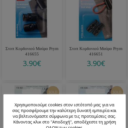
Στοπ Κορδονιού Μαύρο Prym
Στοπ Κορδονιού Μαύρο Prym
416655
416651
3.90
€
3.90
€
SOLD
SOLD
Χρησιμοποιούμε cookies στον ιστότοπό μας για να
σας προσφέρουμε την καλύτερη δυνατή εμπειρία και
να βελτιονόμαστε σύμφωνα με τις προτειμίσεις σας.
Κάνοντας κλικ στο "Αποδοχή", αποδέχεστε τη χρήση
ΟΛΩΝ των cookies.