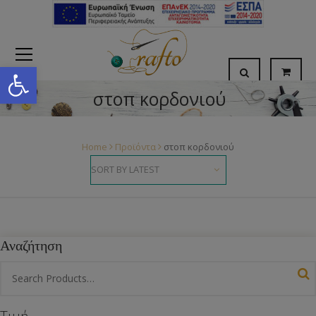
Open toolbar
στοπ κορδονιού
Home
Προϊόντα
στοπ κορδονιού
Αναζήτηση