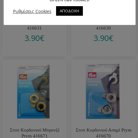
Ρυθμίσεις Cookies
ΑΠΟΔΟΧΗ
Στοπ Κορδονιού Μαύρο Prym
Στοπ Κορδονιού Λευκό Prym
416631
416630
3.90
€
3.90
€
Στοπ Κορδονιού Μπρονζέ
Στοπ Κορδονιού Ασημί Prym
Prym 416671
416670