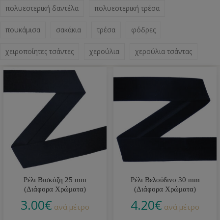
πολυεστερική δαντέλα
πολυεστερική τρέσα
πουκάμισα
σακάκια
τρέσα
φόδρες
χειροποίητες τσάντες
χερούλια
χερούλια τσάντας
Ρέλι Βισκόζη 25 mm
Ρέλι Βελούδινο 30 mm
(Διάφορα Χρώματα)
(Διάφορα Χρώματα)
3.00
€
4.20
€
ανά μέτρο
ανά μέτρο