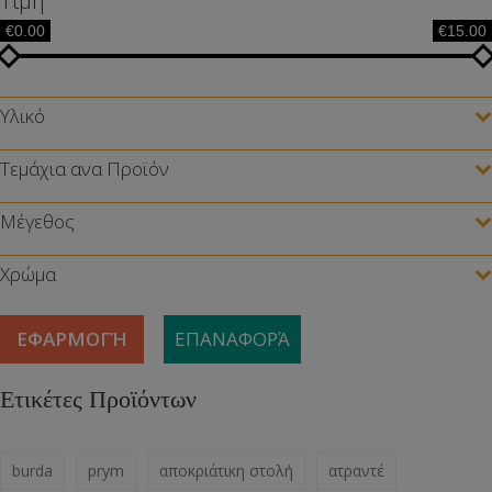
Τιμή
€0.00
€15.00
Υλικό
Τεμάχια ανα Προϊόν
Μέγεθος
Χρώμα
ΕΦΑΡΜΟΓΉ
ΕΠΑΝΑΦΟΡΆ
Ετικέτες Προϊόντων
burda
prym
αποκριάτικη στολή
ατραντέ