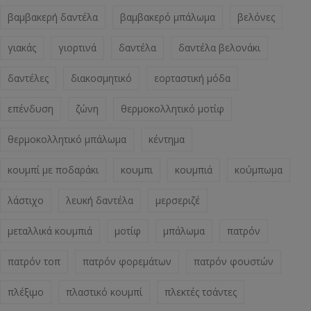
βαμβακερή δαντέλα
βαμβακερό μπάλωμα
βελόνες
γιακάς
γιορτινά
δαντέλα
δαντέλα βελονάκι
δαντέλες
διακοσμητικό
εορταστική μόδα
επένδυση
ζώνη
θερμοκολλητικό μοτίφ
θερμοκολλητικό μπάλωμα
κέντημα
κουμπί με ποδαράκι
κουμπι
κουμπιά
κούμπωμα
λάστιχο
λευκή δαντέλα
μερσεριζέ
μεταλλικά κουμπιά
μοτίφ
μπάλωμα
πατρόν
πατρόν τοπ
πατρόν φορεμάτων
πατρόν φουστών
πλέξιμο
πλαστικό κουμπί
πλεκτές τσάντες