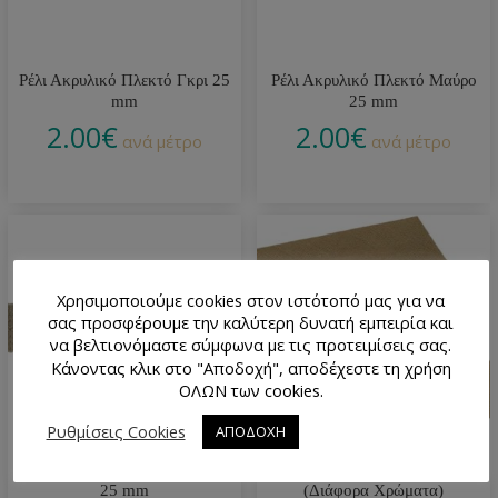
Ρέλι Ακρυλικό Πλεκτό Γκρι 25
Ρέλι Ακρυλικό Πλεκτό Μαύρο
mm
25 mm
2.00
€
2.00
€
ανά μέτρο
ανά μέτρο
Χρησιμοποιούμε cookies στον ιστότοπό μας για να
σας προσφέρουμε την καλύτερη δυνατή εμπειρία και
να βελτιονόμαστε σύμφωνα με τις προτειμίσεις σας.
Κάνοντας κλικ στο "Αποδοχή", αποδέχεστε τη χρήση
ΟΛΩΝ των cookies.
Ρυθμίσεις Cookies
ΑΠΟΔΟΧΗ
Ρέλι Ακρυλικό Πλεκτό Μπεζ
Ρέλι Βαμβακερό 20 mm
25 mm
(Διάφορα Χρώματα)