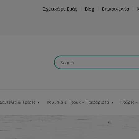
Σχετικά με Εμάς
Blog
Επικοινωνία
Δαντέλες & Τρέσες
Κουμπιά & Τρουκ – Πρεσαριστά
Φόδρες –
Κουμπώματα
Βαμβακερές
Ξύλινα
Κρόσια
Νήματα
Τ