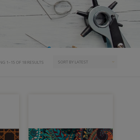
ια
υμπιά Τζίν
ος
πουντούζια
ιτσίνια
τυτά Κουμπιά
γκράφες
G 1–15 OF 18 RESULTS
υτές Ζώνες