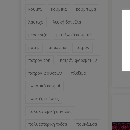
κουμπι
κουμπιά
κούμπωμα
λάστιχο
λευκή δαντέλα
μερσεριζέ
μεταλλικά κουμπιά
μοτίφ
μπάλωμα
πατρόν
πατρόν τοπ
πατρόν φορεμάτων
πατρόν φουστών
πλέξιμο
πλαστικό κουμπί
πλεκτές τσάντες
πολυεστερική δαντέλα
πολυεστερική τρέσα
πουκάμισα