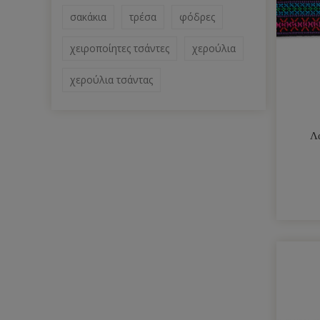
σακάκια
τρέσα
φόδρες
χειροποίητες τσάντες
χερούλια
χερούλια τσάντας
Λ