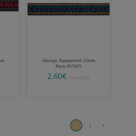
mm
Λάστιχο Χρωματιστό 25mm
Prym 957455
2.60
€
ανά μέτρο
1
2