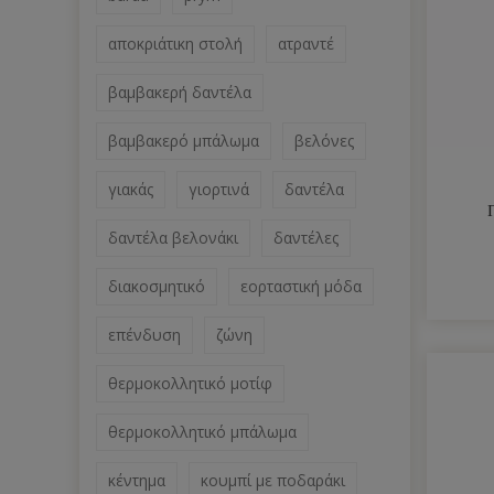
αποκριάτικη στολή
ατραντέ
βαμβακερή δαντέλα
βαμβακερό μπάλωμα
βελόνες
γιακάς
γιορτινά
δαντέλα
δαντέλα βελονάκι
δαντέλες
διακοσμητικό
εορταστική μόδα
επένδυση
ζώνη
θερμοκολλητικό μοτίφ
θερμοκολλητικό μπάλωμα
κέντημα
κουμπί με ποδαράκι