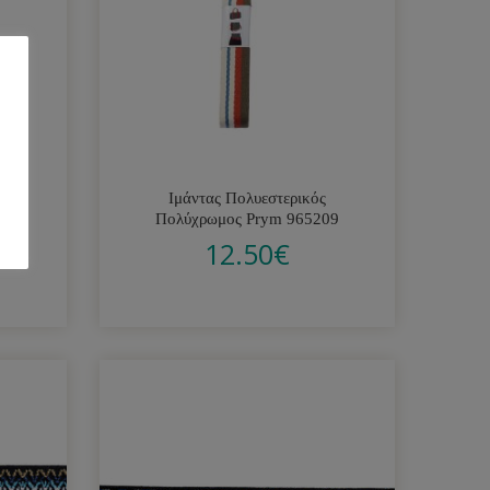
Ιμάντας Πολυεστερικός
10
Πολύχρωμος Prym 965209
12.50
€