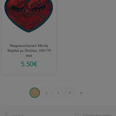
Θερμοκολλητικό Μοτίφ
Καρδιά με Πούλιες 100×70
mm
5.50
€
1
2
3
4
ΕΠΙΣΤΡΟΦΉ ΠΆΝΩ
ΧΆΡΤΗΣ