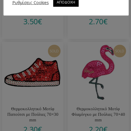
Ρυθμίσεις Cookies
ΑΠΟΔΟΧΗ
Θερμοκολλητικό Μοτίφ Μπεζ
Μοτίφ Τρισδιάστατο Λουλούδι
80×50 mm 5328
10×9 cm (2 Χρώματα)
3.50
€
2.70
€
SOLD
SOLD
Θερμοκολλητικό Μοτίφ
Θερμοκολλητικό Μοτίφ
Παπούτσι με Πούλιες 70×30
Φλαμίνγκο με Πούλιες 70×40
mm
mm
2.30
€
2.20
€