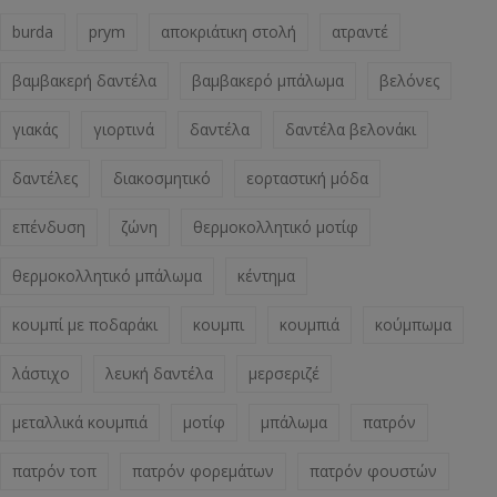
burda
prym
αποκριάτικη στολή
ατραντέ
βαμβακερή δαντέλα
βαμβακερό μπάλωμα
βελόνες
γιακάς
γιορτινά
δαντέλα
δαντέλα βελονάκι
δαντέλες
διακοσμητικό
εορταστική μόδα
επένδυση
ζώνη
θερμοκολλητικό μοτίφ
θερμοκολλητικό μπάλωμα
κέντημα
κουμπί με ποδαράκι
κουμπι
κουμπιά
κούμπωμα
λάστιχο
λευκή δαντέλα
μερσεριζέ
μεταλλικά κουμπιά
μοτίφ
μπάλωμα
πατρόν
πατρόν τοπ
πατρόν φορεμάτων
πατρόν φουστών