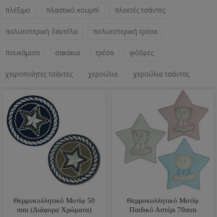
πλέξιμο
πλαστικό κουμπί
πλεκτές τσάντες
πολυεστερική δαντέλα
πολυεστερική τρέσα
πουκάμισα
σακάκια
τρέσα
φόδρες
χειροποίητες τσάντες
χερούλια
χερούλια τσάντας
Θερμοκολλητικό Μοτίφ 50
Θερμοκολλητικό Μοτίφ
mm (Διάφορα Χρώματα)
Παιδικό Αστέρι 70mm