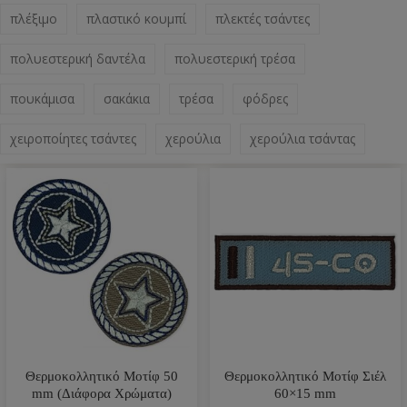
πλέξιμο
πλαστικό κουμπί
πλεκτές τσάντες
πολυεστερική δαντέλα
πολυεστερική τρέσα
πουκάμισα
σακάκια
τρέσα
φόδρες
χειροποίητες τσάντες
χερούλια
χερούλια τσάντας
Θερμοκολλητικό Μοτίφ 50
Θερμοκολλητικό Μοτίφ Σιέλ
mm (Διάφορα Χρώματα)
60×15 mm