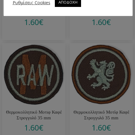
Ρυθμίσεις Cookies
ΑΠΟΔΟΧΗ
Θερμοκολλητικό Μοτιφ
Θερμοκολλητικό Μοτιφ Μπλε
Μπoρντό 60×20 mm
35×30 mm
1.60
€
1.60
€
Θερμοκολλητικό Μοτιφ Καφέ
Θερμοκολλητικό Μοτίφ Καφέ
Στρογγυλό 35 mm
Στρογγυλό 35 mm
1.60
€
1.60
€