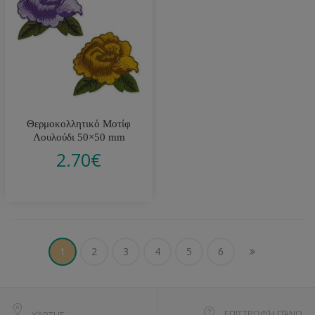
Θερμοκολλητικό Μοτίφ
Λουλούδι 50×50 mm
2.70
€
1
2
3
4
5
6
ΕΠΙΣΤΡΟΦΉ ΠΆΝΩ
ΧΆΡΤΗΣ