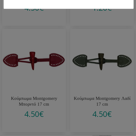
4.50
€
1.20
€
Κούμπωμα Montgomery
Κούμπωμα Montgomery Λαδί
Μπορντό 17 cm
17 cm
4.50
€
4.50
€