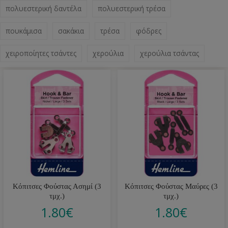
πολυεστερική δαντέλα
πολυεστερική τρέσα
πουκάμισα
σακάκια
τρέσα
φόδρες
χειροποίητες τσάντες
χερούλια
χερούλια τσάντας
Κόπιτσες Φούστας Ασημί (3
Κόπιτσες Φούστας Μαύρες (3
τμχ.)
τμχ.)
1.80
€
1.80
€