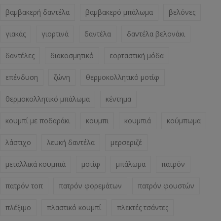
βαμβακερή δαντέλα
βαμβακερό μπάλωμα
βελόνες
γιακάς
γιορτινά
δαντέλα
δαντέλα βελονάκι
δαντέλες
διακοσμητικό
εορταστική μόδα
επένδυση
ζώνη
θερμοκολλητικό μοτίφ
θερμοκολλητικό μπάλωμα
κέντημα
κουμπί με ποδαράκι
κουμπι
κουμπιά
κούμπωμα
λάστιχο
λευκή δαντέλα
μερσεριζέ
μεταλλικά κουμπιά
μοτίφ
μπάλωμα
πατρόν
πατρόν τοπ
πατρόν φορεμάτων
πατρόν φουστών
πλέξιμο
πλαστικό κουμπί
πλεκτές τσάντες