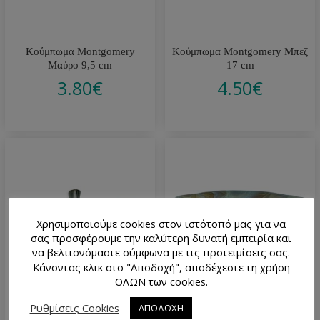
Κούμπωμα Montgomery
Κούμπωμα Montgomery Μπεζ
Μαύρο 9,5 cm
17 cm
3.80
€
4.50
€
Χρησιμοποιούμε cookies στον ιστότοπό μας για να
σας προσφέρουμε την καλύτερη δυνατή εμπειρία και
να βελτιονόμαστε σύμφωνα με τις προτειμίσεις σας.
Κάνοντας κλικ στο "Αποδοχή", αποδέχεστε τη χρήση
ΟΛΩΝ των cookies.
Κούμπωμα Montgomery Καφέ
Κουμπί Πλαστικό
Ρυθμίσεις Cookies
ΑΠΟΔΟΧΗ
17 cm
Μοντγκόμερι Μπεζ 4 cm