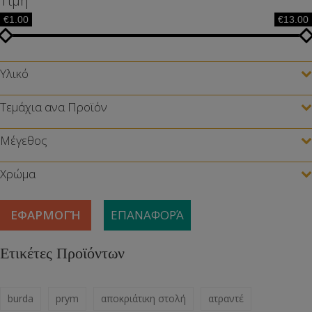
Τιμή
€1.00
€13.00
Υλικό
Τεμάχια ανα Προϊόν
Μέγεθος
Χρώμα
ΕΦΑΡΜΟΓΉ
ΕΠΑΝΑΦΟΡΆ
Ετικέτες Προϊόντων
burda
prym
αποκριάτικη στολή
ατραντέ