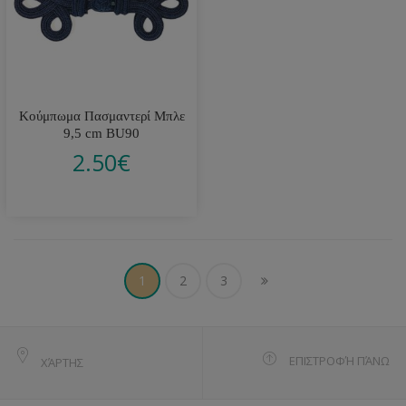
Κούμπωμα Πασμαντερί Μπλε
9,5 cm BU90
2.50
€
1
2
3
ΕΠΙΣΤΡΟΦΉ ΠΆΝΩ
ΧΆΡΤΗΣ