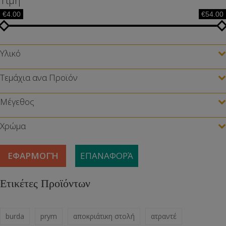
Τιμή
€4.00
€54.00
Υλικό
Τεμάχια ανα Προϊόν
Μέγεθος
Χρώμα
ΕΦΑΡΜΟΓΉ
ΕΠΑΝΑΦΟΡΆ
Ετικέτες Προϊόντων
burda
prym
αποκριάτικη στολή
ατραντέ