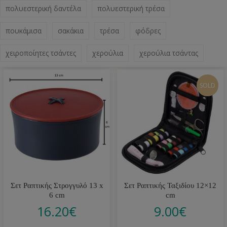
πολυεστερική δαντέλα
πολυεστερική τρέσα
πουκάμισα
σακάκια
τρέσα
φόδρες
χειροποίητες τσάντες
χερούλια
χερούλια τσάντας
SOLD
Σετ Ραπτικής Στρογγυλό 13 x
Σετ Ραπτικής Ταξιδίου 12×12
6 cm
cm
16.20
€
9.00
€