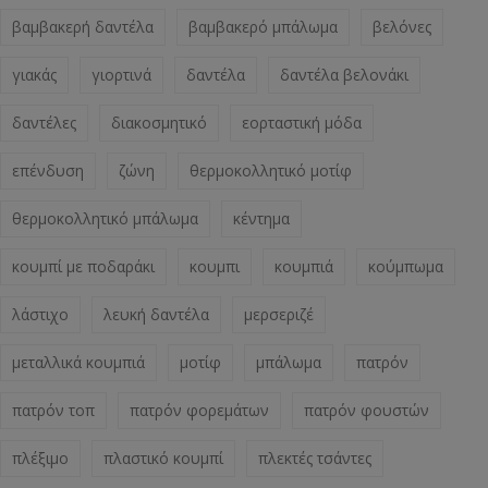
βαμβακερή δαντέλα
βαμβακερό μπάλωμα
βελόνες
γιακάς
γιορτινά
δαντέλα
δαντέλα βελονάκι
δαντέλες
διακοσμητικό
εορταστική μόδα
επένδυση
ζώνη
θερμοκολλητικό μοτίφ
θερμοκολλητικό μπάλωμα
κέντημα
κουμπί με ποδαράκι
κουμπι
κουμπιά
κούμπωμα
λάστιχο
λευκή δαντέλα
μερσεριζέ
μεταλλικά κουμπιά
μοτίφ
μπάλωμα
πατρόν
πατρόν τοπ
πατρόν φορεμάτων
πατρόν φουστών
πλέξιμο
πλαστικό κουμπί
πλεκτές τσάντες