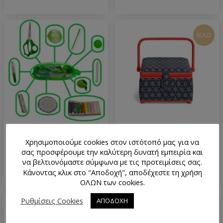
SOLD
Σετ Ραπτικής 18×8 cm Perfect
Κουτί Ραπτικής 23×23 cm
Χρησιμοποιούμε cookies στον ιστότοπό μας για να
Prym 612030
7.30
€
σας προσφέρουμε την καλύτερη δυνατή εμπειρία και
54.00
€
να βελτιονόμαστε σύμφωνα με τις προτειμίσεις σας.
Κάνοντας κλικ στο "Αποδοχή", αποδέχεστε τη χρήση
ΟΛΩΝ των cookies.
Ρυθμίσεις Cookies
ΑΠΟΔΟΧΗ
SOLD