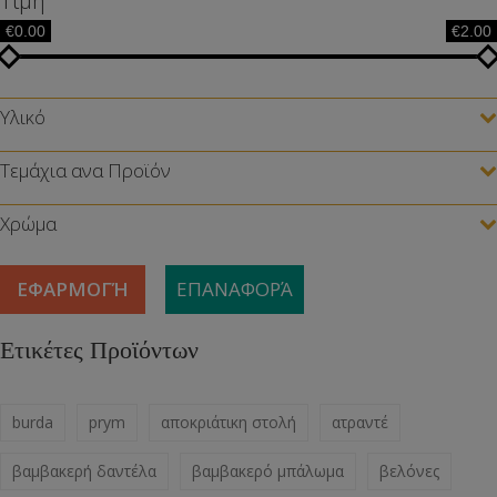
Τιμή
€0.00
€2.00
Υλικό
Τεμάχια ανα Προϊόν
Χρώμα
ΕΦΑΡΜΟΓΉ
ΕΠΑΝΑΦΟΡΆ
Ετικέτες Προϊόντων
burda
prym
αποκριάτικη στολή
ατραντέ
βαμβακερή δαντέλα
βαμβακερό μπάλωμα
βελόνες