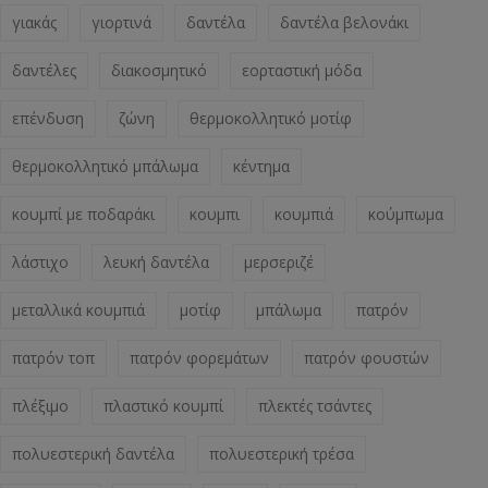
γιακάς
γιορτινά
δαντέλα
δαντέλα βελονάκι
δαντέλες
διακοσμητικό
εορταστική μόδα
επένδυση
ζώνη
θερμοκολλητικό μοτίφ
θερμοκολλητικό μπάλωμα
κέντημα
κουμπί με ποδαράκι
κουμπι
κουμπιά
κούμπωμα
λάστιχο
λευκή δαντέλα
μερσεριζέ
μεταλλικά κουμπιά
μοτίφ
μπάλωμα
πατρόν
πατρόν τοπ
πατρόν φορεμάτων
πατρόν φουστών
πλέξιμο
πλαστικό κουμπί
πλεκτές τσάντες
πολυεστερική δαντέλα
πολυεστερική τρέσα