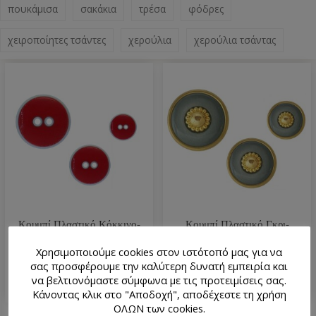
πουκάμισα
σακάκια
τρέσα
φόδρες
χειροποίητες τσάντες
χερούλια
χερούλια τσάντας
Κουμπί Πλαστικό Κόκκινο-
Κουμπί Πλαστικό Γκρι-
Λευκό (3 Μεγέθη) 1483
Χρυσό (3 Μεγέθη) 13907
Χρησιμοποιούμε cookies στον ιστότοπό μας για να
σας προσφέρουμε την καλύτερη δυνατή εμπειρία και
να βελτιονόμαστε σύμφωνα με τις προτειμίσεις σας.
Κάνοντας κλικ στο "Αποδοχή", αποδέχεστε τη χρήση
ΟΛΩΝ των cookies.