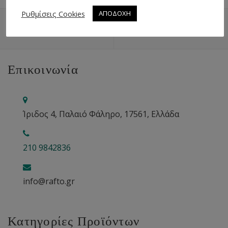
Ρυθμίσεις Cookies
ΑΠΟΔΟΧΗ
ΕΠΙΣΤΡΟΦΉ ΠΆΝΩ
ΧΆΡΤΗΣ
Επικοινωνία
Ίριδος 4, Παλαιό Φάληρο, 17561, Ελλάδα
210 9842836
info@rafto.gr
Κατηγορίες Προϊόντων