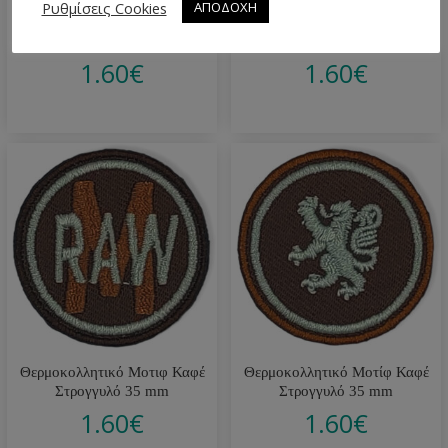
Ρυθμίσεις Cookies
ΑΠΟΔΟΧΗ
Θερμοκολλητικό Μοτιφ
Θερμοκολλητικό Μοτιφ Μπλε
Μπoρντό 60×20 mm
35×30 mm
1.60
€
1.60
€
Θερμοκολλητικό Μοτιφ Καφέ
Θερμοκολλητικό Μοτίφ Καφέ
Στρογγυλό 35 mm
Στρογγυλό 35 mm
1.60
€
1.60
€