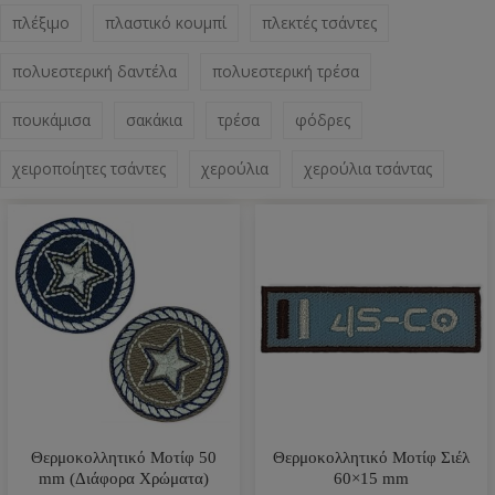
πλέξιμο
πλαστικό κουμπί
πλεκτές τσάντες
πολυεστερική δαντέλα
πολυεστερική τρέσα
πουκάμισα
σακάκια
τρέσα
φόδρες
χειροποίητες τσάντες
χερούλια
χερούλια τσάντας
Θερμοκολλητικό Μοτίφ 50
Θερμοκολλητικό Μοτίφ Σιέλ
mm (Διάφορα Χρώματα)
60×15 mm