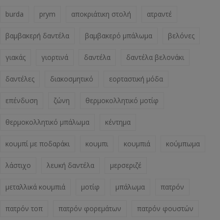
burda
prym
αποκριάτικη στολή
ατραντέ
βαμβακερή δαντέλα
βαμβακερό μπάλωμα
βελόνες
γιακάς
γιορτινά
δαντέλα
δαντέλα βελονάκι
δαντέλες
διακοσμητικό
εορταστική μόδα
επένδυση
ζώνη
θερμοκολλητικό μοτίφ
θερμοκολλητικό μπάλωμα
κέντημα
κουμπί με ποδαράκι
κουμπι
κουμπιά
κούμπωμα
λάστιχο
λευκή δαντέλα
μερσεριζέ
μεταλλικά κουμπιά
μοτίφ
μπάλωμα
πατρόν
πατρόν τοπ
πατρόν φορεμάτων
πατρόν φουστών