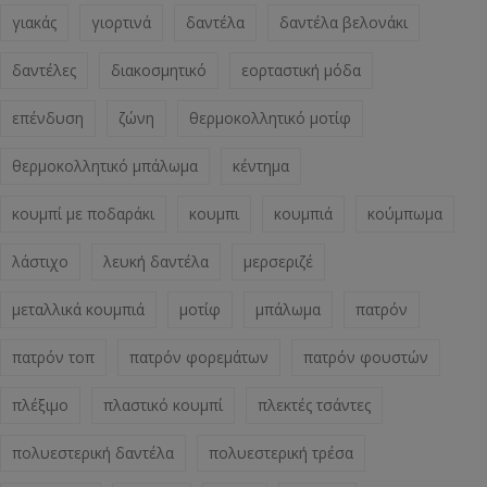
γιακάς
γιορτινά
δαντέλα
δαντέλα βελονάκι
δαντέλες
διακοσμητικό
εορταστική μόδα
επένδυση
ζώνη
θερμοκολλητικό μοτίφ
θερμοκολλητικό μπάλωμα
κέντημα
κουμπί με ποδαράκι
κουμπι
κουμπιά
κούμπωμα
λάστιχο
λευκή δαντέλα
μερσεριζέ
μεταλλικά κουμπιά
μοτίφ
μπάλωμα
πατρόν
πατρόν τοπ
πατρόν φορεμάτων
πατρόν φουστών
πλέξιμο
πλαστικό κουμπί
πλεκτές τσάντες
πολυεστερική δαντέλα
πολυεστερική τρέσα