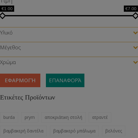
Τιμή
€1.00
€7.00
Υλικό
Μέγεθος
Χρώμα
ΕΦΑΡΜΟΓΉ
ΕΠΑΝΑΦΟΡΆ
Ετικέτες Προϊόντων
burda
prym
αποκριάτικη στολή
ατραντέ
βαμβακερή δαντέλα
βαμβακερό μπάλωμα
βελόνες