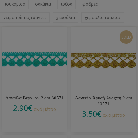
πουκάμισα
σακάκια
τρέσα
φόδρες
χειροποίητες τσάντες
χερούλια
χερούλια τσάντας
SOLD
Δαντέλα Βεραμάν 2 cm 30571
Δαντέλα Χρυσή Ανοιχτή 2 cm
30571
2.90
€
ανά μέτρο
3.50
€
ανά μέτρο