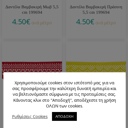
Δαντέλα Βαμβακερή Μωβ 5,5
Δαντέλα Βαμβακερή Πράσινη
cm 199694
5,5 cm 199694
4.50
€
4.50
€
ανά μέτρο
ανά μέτρο
Χρησιμοποιούμε cookies στον ιστότοπό μας για να
σας προσφέρουμε την καλύτερη δυνατή εμπειρία και
να βελτιονόμαστε σύμφωνα με τις προτειμίσεις σας.
Κάνοντας κλικ στο "Αποδοχή", αποδέχεστε τη χρήση
ΟΛΩΝ των cookies.
Δαντέλα Βαμβακερή Κόκκινη
Δαντέλα Βαμβακερή Κίτρινη
5,5 cm 310372
5,5 cm 199694
Ρυθμίσεις Cookies
ΑΠΟΔΟΧΗ
4.80
€
4.50
€
ανά μέτρο
ανά μέτρο