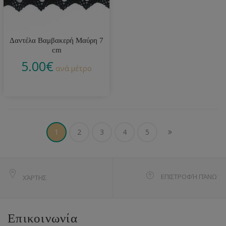
Δαντέλα Βαμβακερή Μαύρη 7
cm
5.00
€
ανά μέτρο
1
2
3
4
5
ΕΠΙΣΤΡΟΦΉ ΠΆΝΩ
ΧΆΡΤΗΣ
Επικοινωνία