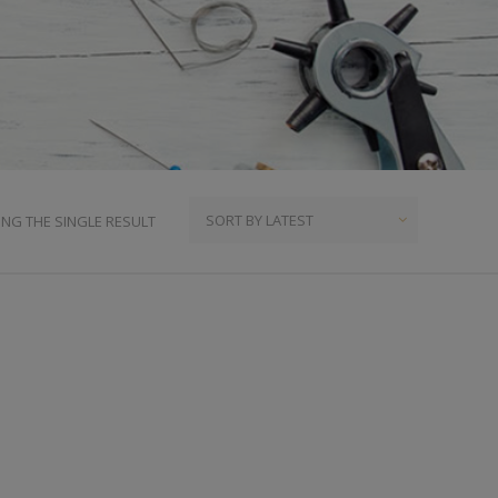
ια
υμπιά Τζίν
ος
πουντούζια
ιτσίνια
τυτά Κουμπιά
γκράφες
NG THE SINGLE RESULT
υτές Ζώνες