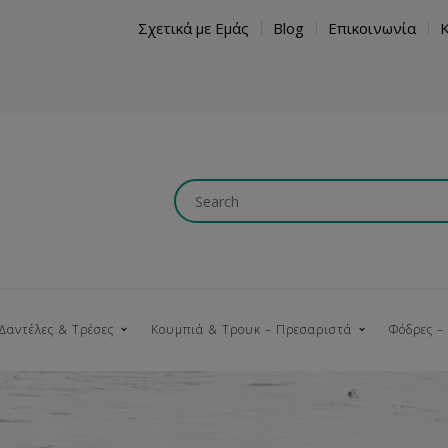
Σχετικά με Εμάς
Blog
Επικοινωνία
Δαντέλες & Τρέσες
Κουμπιά & Τρουκ – Πρεσαριστά
Φόδρες –
Κουμπώματα
Βαμβακερές
Ξύλινα
Κρόσια
Νήματα
Τ