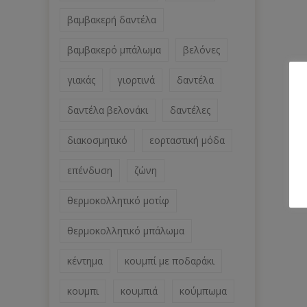
βαμβακερή δαντέλα
βαμβακερό μπάλωμα
βελόνες
γιακάς
γιορτινά
δαντέλα
δαντέλα βελονάκι
δαντέλες
διακοσμητικό
εορταστική μόδα
επένδυση
ζώνη
θερμοκολλητικό μοτίφ
θερμοκολλητικό μπάλωμα
κέντημα
κουμπί με ποδαράκι
κουμπι
κουμπιά
κούμπωμα