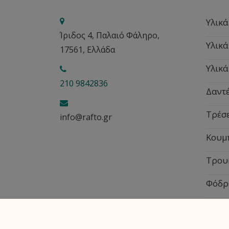
Υλικά
Ίριδος 4, Παλαιό Φάληρο,
Υλικά
17561, Ελλάδα
Υλικά
210 9842836
Δαντέ
Τρέσ
info@rafto.gr
Κουμ
Τρου
Φόδρ
Εποχ
Copyright © Rafto.gr - All rights reserved - Su