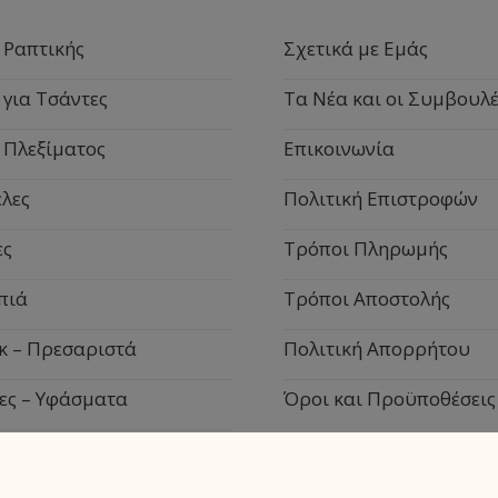
 Ραπτικής
Σχετικά με Εμάς
 για Τσάντες
Τα Νέα και οι Συμβουλέ
 Πλεξίματος
Επικοινωνία
λες
Πολιτική Επιστροφών
ες
Τρόποι Πληρωμής
πιά
Τρόποι Αποστολής
κ – Πρεσαριστά
Πολιτική Απορρήτου
ες – Υφάσματα
Όροι και Προϋποθέσεις
ιακά Είδη
pported by
MagicWeb