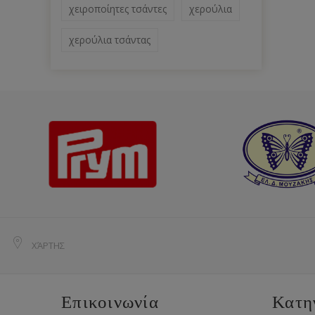
χειροποίητες τσάντες
χερούλια
χερούλια τσάντας
ΧΆΡΤΗΣ
Επικοινωνία
Κατη