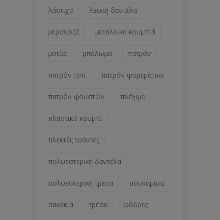
λάστιχο
λευκή δαντέλα
μερσεριζέ
μεταλλικά κουμπιά
μοτίφ
μπάλωμα
πατρόν
πατρόν τοπ
πατρόν φορεμάτων
πατρόν φουστών
πλέξιμο
πλαστικό κουμπί
πλεκτές τσάντες
πολυεστερική δαντέλα
πολυεστερική τρέσα
πουκάμισα
σακάκια
τρέσα
φόδρες