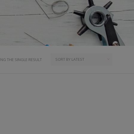
ια
υμπιά Τζίν
ος
πουντούζια
ιτσίνια
τυτά Κουμπιά
γκράφες
NG THE SINGLE RESULT
υτές Ζώνες