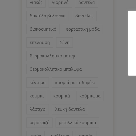
γιακάς
γιορτινά
δαντέλα
δαντέλα βελονάκι
δαντέλες
διακοσμητικό
εορταστική μόδα
επένδυση
ζώνη
θερμοκολλητικό μοτίφ
θερμοκολλητικό μπάλωμα
κέντημα
κουμπί με ποδαράκι
κουμπι
κουμπιά
κούμπωμα
λάστιχο
λευκή δαντέλα
μερσεριζέ
μεταλλικά κουμπιά
μοτίφ
μπάλωμα
πατρόν