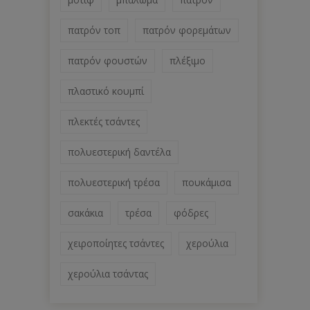
πατρόν τοπ
πατρόν φορεμάτων
πατρόν φουστών
πλέξιμο
πλαστικό κουμπί
πλεκτές τσάντες
πολυεστερική δαντέλα
πολυεστερική τρέσα
πουκάμισα
σακάκια
τρέσα
φόδρες
χειροποίητες τσάντες
χερούλια
χερούλια τσάντας