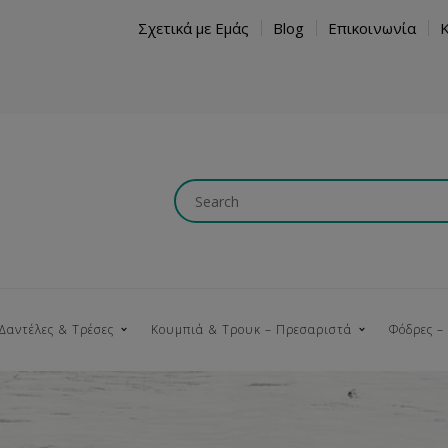
Σχετικά με Εμάς
Blog
Επικοινωνία
Δαντέλες & Τρέσες
Κουμπιά & Τρουκ – Πρεσαριστά
Φόδρες –
Κουμπώματα
Βαμβακερές
Ξύλινα
Κρόσια
Νήματα
Τ