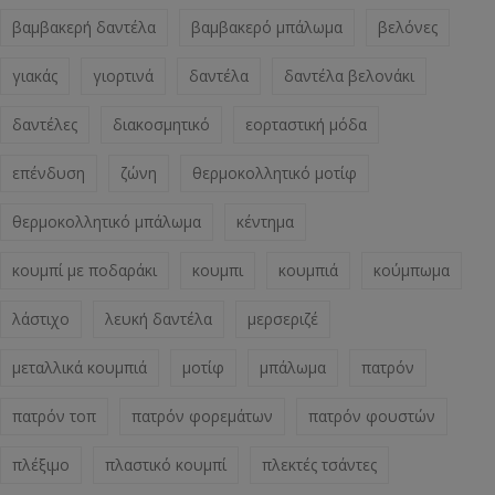
βαμβακερή δαντέλα
βαμβακερό μπάλωμα
βελόνες
γιακάς
γιορτινά
δαντέλα
δαντέλα βελονάκι
δαντέλες
διακοσμητικό
εορταστική μόδα
επένδυση
ζώνη
θερμοκολλητικό μοτίφ
θερμοκολλητικό μπάλωμα
κέντημα
κουμπί με ποδαράκι
κουμπι
κουμπιά
κούμπωμα
λάστιχο
λευκή δαντέλα
μερσεριζέ
μεταλλικά κουμπιά
μοτίφ
μπάλωμα
πατρόν
πατρόν τοπ
πατρόν φορεμάτων
πατρόν φουστών
πλέξιμο
πλαστικό κουμπί
πλεκτές τσάντες