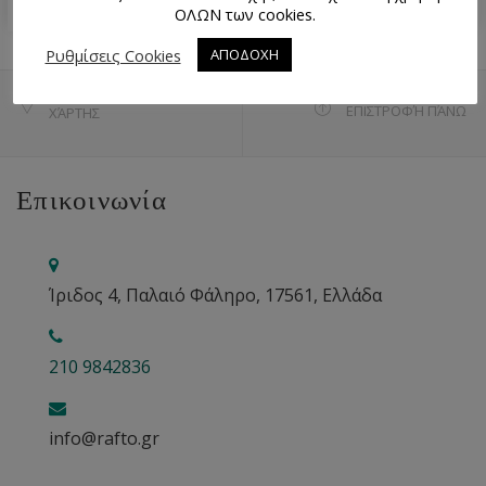
ΟΛΩΝ των cookies.
Ρυθμίσεις Cookies
ΑΠΟΔΟΧΗ
ΕΠΙΣΤΡΟΦΉ ΠΆΝΩ
ΧΆΡΤΗΣ
Επικοινωνία
Ίριδος 4, Παλαιό Φάληρο, 17561, Ελλάδα
210 9842836
info@rafto.gr