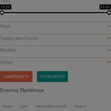
Τιμή
€3.00
€5.00
Υλικό
Τεμάχια ανα Προϊόν
Μέγεθος
Χρώμα
ΕΦΑΡΜΟΓΉ
ΕΠΑΝΑΦΟΡΆ
Ετικέτες Προϊόντων
burda
prym
αποκριάτικη στολή
ατραντέ