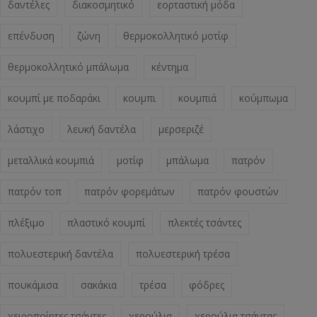
δαντέλες
διακοσμητικό
εορταστική μόδα
επένδυση
ζώνη
θερμοκολλητικό μοτίφ
θερμοκολλητικό μπάλωμα
κέντημα
κουμπί με ποδαράκι
κουμπι
κουμπιά
κούμπωμα
λάστιχο
λευκή δαντέλα
μερσεριζέ
μεταλλικά κουμπιά
μοτίφ
μπάλωμα
πατρόν
πατρόν τοπ
πατρόν φορεμάτων
πατρόν φουστών
πλέξιμο
πλαστικό κουμπί
πλεκτές τσάντες
πολυεστερική δαντέλα
πολυεστερική τρέσα
πουκάμισα
σακάκια
τρέσα
φόδρες
χειροποίητες τσάντες
χερούλια
χερούλια τσάντας