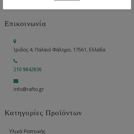
Επικοινωνία
Ίριδος 4, Παλαιό Φάληρο, 17561, Ελλάδα
210 9842836
info@rafto.gr
Κατηγορίες Προϊόντων
Υλικά Ραπτικής