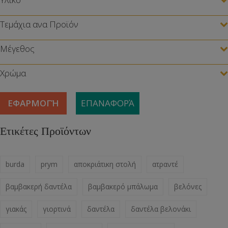
Τεμάχια ανα Προϊόν
Μέγεθος
Χρώμα
ΕΦΑΡΜΟΓΉ
ΕΠΑΝΑΦΟΡΆ
Ετικέτες Προϊόντων
burda
prym
αποκριάτικη στολή
ατραντέ
βαμβακερή δαντέλα
βαμβακερό μπάλωμα
βελόνες
γιακάς
γιορτινά
δαντέλα
δαντέλα βελονάκι